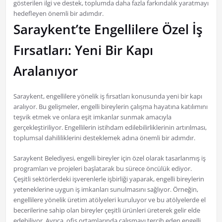
gösterilen ilgi ve destek, toplumda daha fazla farkındalık yaratmayı
hedefleyen önemli bir adımdır.
Saraykent’te Engellilere Özel İş
Fırsatları: Yeni Bir Kapı
Aralanıyor
Saraykent, engellilere yönelik iş fırsatları konusunda yeni bir kapı
aralıyor. Bu gelişmeler, engelli bireylerin çalışma hayatına katılımını
teşvik etmek ve onlara eşit imkanlar sunmak amacıyla
gerçekleştiriliyor. Engellilerin istihdam edilebilirliklerinin artırılması,
toplumsal dahililiklerini desteklemek adına önemli bir adımdır.
Saraykent Belediyesi, engelli bireyler için özel olarak tasarlanmış iş
programları ve projeleri başlatarak bu sürece öncülük ediyor.
Çeşitli sektörlerdeki işverenlerle işbirliği yaparak, engelli bireylerin
yeteneklerine uygun iş imkanları sunulmasını sağlıyor. Örneğin,
engellilere yönelik üretim atölyeleri kuruluyor ve bu atölyelerde el
becerilerine sahip olan bireyler çeşitli ürünleri üreterek gelir elde
edebiliyor. Ayrıca, ofis ortamlarında çalışmayı tercih eden engelli