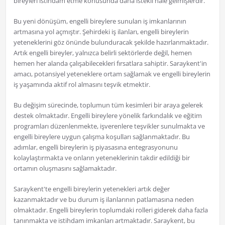
bireyleri istihdam etme konusunda daha istekli hale gelmişlerdir.
Bu yeni dönüşüm, engelli bireylere sunulan iş imkanlarının
artmasına yol açmıştır. Şehirdeki iş ilanları, engelli bireylerin
yeteneklerini göz önünde bulunduracak şekilde hazırlanmaktadır.
Artık engelli bireyler, yalnızca belirli sektörlerde değil, hemen
hemen her alanda çalışabilecekleri fırsatlara sahiptir. Saraykent'in
amacı, potansiyel yeteneklere ortam sağlamak ve engelli bireylerin
iş yaşamında aktif rol almasını teşvik etmektir.
Bu değişim sürecinde, toplumun tüm kesimleri bir araya gelerek
destek olmaktadır. Engelli bireylere yönelik farkındalık ve eğitim
programları düzenlenmekte, işverenlere teşvikler sunulmakta ve
engelli bireylere uygun çalışma koşulları sağlanmaktadır. Bu
adımlar, engelli bireylerin iş piyasasına entegrasyonunu
kolaylaştırmakta ve onların yeteneklerinin takdir edildiği bir
ortamın oluşmasını sağlamaktadır.
Saraykent'te engelli bireylerin yetenekleri artık değer
kazanmaktadır ve bu durum iş ilanlarının patlamasına neden
olmaktadır. Engelli bireylerin toplumdaki rolleri giderek daha fazla
tanınmakta ve istihdam imkanları artmaktadır. Saraykent, bu