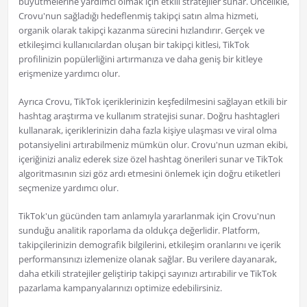
büyütmelerine yardımcı olmak için etkili stratejiler sunar. Öncelikle,
Crovu'nun sağladığı hedeflenmiş takipçi satın alma hizmeti,
organik olarak takipçi kazanma sürecini hızlandırır. Gerçek ve
etkileşimci kullanıcılardan oluşan bir takipçi kitlesi, TikTok
profilinizin popülerliğini artırmanıza ve daha geniş bir kitleye
erişmenize yardımcı olur.
Ayrıca Crovu, TikTok içeriklerinizin keşfedilmesini sağlayan etkili bir
hashtag araştırma ve kullanım stratejisi sunar. Doğru hashtagleri
kullanarak, içeriklerinizin daha fazla kişiye ulaşması ve viral olma
potansiyelini artırabilmeniz mümkün olur. Crovu'nun uzman ekibi,
içeriğinizi analiz ederek size özel hashtag önerileri sunar ve TikTok
algoritmasının sizi göz ardı etmesini önlemek için doğru etiketleri
seçmenize yardımcı olur.
TikTok'un gücünden tam anlamıyla yararlanmak için Crovu'nun
sunduğu analitik raporlama da oldukça değerlidir. Platform,
takipçilerinizin demografik bilgilerini, etkileşim oranlarını ve içerik
performansınızı izlemenize olanak sağlar. Bu verilere dayanarak,
daha etkili stratejiler geliştirip takipçi sayınızı artırabilir ve TikTok
pazarlama kampanyalarınızı optimize edebilirsiniz.