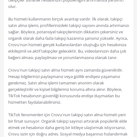
takipçiler sunarak hesabınızın popülerliğini artırmanıza yardımcı
olur.
Bu hizmeti kullanmanın birçok avantajı vardır. İlk olarak, takipçi
satın alma işlemi, profillerinizdeki takipçi sayısını anında artırmanızı
sağlar. Böylece, potansiyel takipçilerinizin dikkatini çekersiniz ve
organik olarak daha fazla takipçi kazanma şansınız yükselir. Ayrıca,
Crovu'nun hizmeti gerçek kullanıcılardan oluştuğu için hesabınıza
etkileşimli ve aktif takipçiler gelecektir. Bu, videolarınızın daha çok
beğeni alması, paylaşılması ve yorumlanmasına olanak tanır.
Crovu'nun takipçi satın alma hizmeti aynı zamanda güvenilirdir.
Hesap bilgilerinizi paylaşmanız veya gizlilik endişesi yaşamanız
gerekmez. Satın alma işlemi tamamen anonim olarak
gerçekleştirilir ve kişisel bilgileriniz koruma altına alınır. Böylece,
TikTok hesabınızın güvenliği konusunda endişe duymadan bu
hizmetten faydalanabilirsiniz.
TikTok fenomenleri için Crovu'nun takipçi satın alma hizmeti yeni
bir fırsat sunuyor. Organik takipçi sayınızı artırarak popülerlik elde
etmek ve hesabınızı daha geniş bir kitleye ulaştırmak istiyorsanız,
Crovu sizin için doğru adres. Sosyal medya başarınızı hızlandırmak