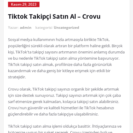
Kasım 29, 2023
Tiktok Takipçi Satın Al – Crovu
Yazar:
admin
kategorisi
Uncategorized
Sosyal medya kullanımının hızla artmasıyla birlikte TikTok,
popülerliğini sürekli olarak artıran bir platform haline geldi. Birçok
kişi, TikTok'ta takipçi sayısını artırmanın önemini anlamış durumda
ve bu nedenle TikTok takipçi satın alma yöntemine başvuruyor.
TikTok takipçi satın almak, profilinize daha fazla görünürlük
kazandırmak ve daha geniş bir kitleye erişmek için etkili bir
stratejidir.
Crovu olarak, TikTok takipçi sayınızı organik bir şekilde artırmak
için size destek sunuyoruz. Takipçi sayınızı artırmak için çok çaba
sarf etmenize gerek kalmadan, kolayca takipçi satın alabilirsiniz.
Crovu'nun güvenilir ve kaliteli hizmetleri ile TikTok hesabınızı
güçlendirebilir ve daha fazla takipçiye ulaşabilirsiniz.
TikTok takipçi satın alma işlemi oldukça basittir. İhtiyaçlarınıza ve
bütçenize uygun bir paket seçerek, Crovu üzerinden hızlı ve