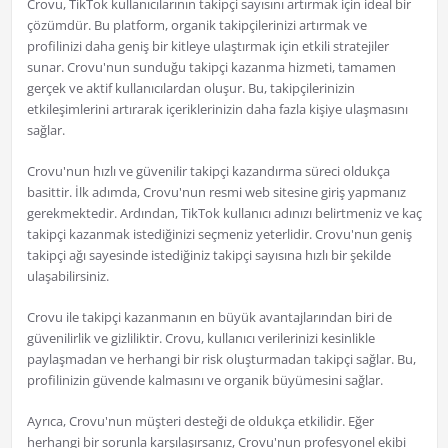
Crovu, TikTok kullanıcılarının takipçi sayısını artırmak için ideal bir
çözümdür. Bu platform, organik takipçilerinizi artırmak ve
profilinizi daha geniş bir kitleye ulaştırmak için etkili stratejiler
sunar. Crovu'nun sunduğu takipçi kazanma hizmeti, tamamen
gerçek ve aktif kullanıcılardan oluşur. Bu, takipçilerinizin
etkileşimlerini artırarak içeriklerinizin daha fazla kişiye ulaşmasını
sağlar.
Crovu'nun hızlı ve güvenilir takipçi kazandırma süreci oldukça
basittir. İlk adımda, Crovu'nun resmi web sitesine giriş yapmanız
gerekmektedir. Ardından, TikTok kullanıcı adınızı belirtmeniz ve kaç
takipçi kazanmak istediğinizi seçmeniz yeterlidir. Crovu'nun geniş
takipçi ağı sayesinde istediğiniz takipçi sayısına hızlı bir şekilde
ulaşabilirsiniz.
Crovu ile takipçi kazanmanın en büyük avantajlarından biri de
güvenilirlik ve gizliliktir. Crovu, kullanıcı verilerinizi kesinlikle
paylaşmadan ve herhangi bir risk oluşturmadan takipçi sağlar. Bu,
profilinizin güvende kalmasını ve organik büyümesini sağlar.
Ayrıca, Crovu'nun müşteri desteği de oldukça etkilidir. Eğer
herhangi bir sorunla karşılaşırsanız, Crovu'nun profesyonel ekibi