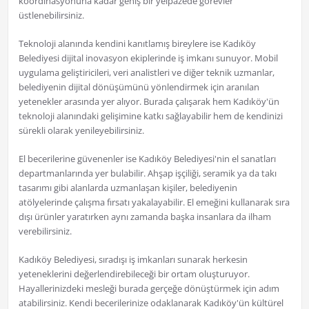
koordinasyonuna kadar geniş bir yelpazede görevler
üstlenebilirsiniz.
Teknoloji alanında kendini kanıtlamış bireylere ise Kadıköy
Belediyesi dijital inovasyon ekiplerinde iş imkanı sunuyor. Mobil
uygulama geliştiricileri, veri analistleri ve diğer teknik uzmanlar,
belediyenin dijital dönüşümünü yönlendirmek için aranılan
yetenekler arasında yer alıyor. Burada çalışarak hem Kadıköy'ün
teknoloji alanındaki gelişimine katkı sağlayabilir hem de kendinizi
sürekli olarak yenileyebilirsiniz.
El becerilerine güvenenler ise Kadıköy Belediyesi'nin el sanatları
departmanlarında yer bulabilir. Ahşap işçiliği, seramik ya da takı
tasarımı gibi alanlarda uzmanlaşan kişiler, belediyenin
atölyelerinde çalışma fırsatı yakalayabilir. El emeğini kullanarak sıra
dışı ürünler yaratırken aynı zamanda başka insanlara da ilham
verebilirsiniz.
Kadıköy Belediyesi, sıradışı iş imkanları sunarak herkesin
yeteneklerini değerlendirebileceği bir ortam oluşturuyor.
Hayallerinizdeki mesleği burada gerçeğe dönüştürmek için adım
atabilirsiniz. Kendi becerilerinize odaklanarak Kadıköy'ün kültürel