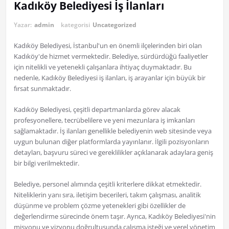
Kadıköy Belediyesi İş İlanları
Yazar:
admin
kategorisi
Uncategorized
Kadıköy Belediyesi, İstanbul'un en önemli ilçelerinden biri olan
Kadıköy'de hizmet vermektedir. Belediye, sürdürdüğü faaliyetler
için nitelikli ve yetenekli çalışanlara ihtiyaç duymaktadır. Bu
nedenle, Kadıköy Belediyesi iş ilanları, iş arayanlar için büyük bir
fırsat sunmaktadır.
Kadıköy Belediyesi, çeşitli departmanlarda görev alacak
profesyonellere, tecrübelilere ve yeni mezunlara iş imkanları
sağlamaktadır. İş ilanları genellikle belediyenin web sitesinde veya
uygun bulunan diğer platformlarda yayınlanır. İlgili pozisyonların
detayları, başvuru süreci ve gereklilikler açıklanarak adaylara geniş
bir bilgi verilmektedir.
Belediye, personel alımında çeşitli kriterlere dikkat etmektedir.
Niteliklerin yanı sıra, iletişim becerileri, takım çalışması, analitik
düşünme ve problem çözme yetenekleri gibi özellikler de
değerlendirme sürecinde önem taşır. Ayrıca, Kadıköy Belediyesi'nin
misyonu ve vizyonu doğrultusunda çalışma isteği ve yerel yönetim