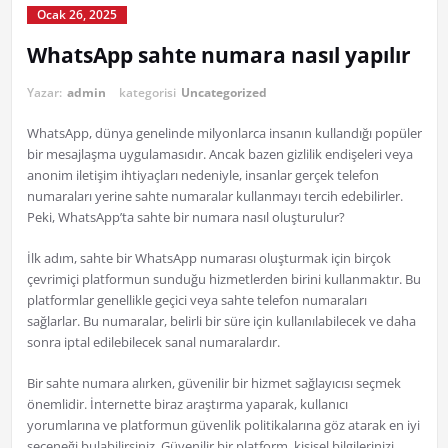
Ocak 26, 2025
WhatsApp sahte numara nasıl yapılır
Yazar:
admin
kategorisi
Uncategorized
WhatsApp, dünya genelinde milyonlarca insanın kullandığı popüler
bir mesajlaşma uygulamasıdır. Ancak bazen gizlilik endişeleri veya
anonim iletişim ihtiyaçları nedeniyle, insanlar gerçek telefon
numaraları yerine sahte numaralar kullanmayı tercih edebilirler.
Peki, WhatsApp’ta sahte bir numara nasıl oluşturulur?
İlk adım, sahte bir WhatsApp numarası oluşturmak için birçok
çevrimiçi platformun sunduğu hizmetlerden birini kullanmaktır. Bu
platformlar genellikle geçici veya sahte telefon numaraları
sağlarlar. Bu numaralar, belirli bir süre için kullanılabilecek ve daha
sonra iptal edilebilecek sanal numaralardır.
Bir sahte numara alırken, güvenilir bir hizmet sağlayıcısı seçmek
önemlidir. İnternette biraz araştırma yaparak, kullanıcı
yorumlarına ve platformun güvenlik politikalarına göz atarak en iyi
seçeneği bulabilirsiniz. Güvenilir bir platform, kişisel bilgilerinizi