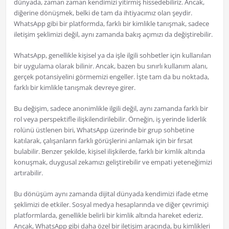
dünyada, zaman zaman kendimizi yitirmiş hissedebiliriz. Ancak,
diğerine dönüşmek, belki de tam da ihtiyacımız olan şeydir.
WhatsApp gibi bir platformda, farklı bir kimlikle tanışmak, sadece
iletişim şeklimizi değil, aynı zamanda bakış açımızı da değiştirebilir.
WhatsApp, genellikle kişisel ya da işle ilgili sohbetler için kullanılan
bir uygulama olarak bilinir. Ancak, bazen bu sınırlı kullanım alanı,
gerçek potansiyelini görmemizi engeller. İşte tam da bu noktada,
farklı bir kimlikle tanışmak devreye girer.
Bu değişim, sadece anonimlikle ilgili değil, aynı zamanda farklı bir
rol veya perspektifle ilişkilendirilebilir. Örneğin, iş yerinde liderlik
rolünü üstlenen biri, WhatsApp üzerinde bir grup sohbetine
katılarak, çalışanların farklı görüşlerini anlamak için bir fırsat
bulabilir. Benzer şekilde, kişisel ilişkilerde, farklı bir kimlik altında
konuşmak, duygusal zekamızı geliştirebilir ve empati yeteneğimizi
artırabilir.
Bu dönüşüm aynı zamanda dijital dünyada kendimizi ifade etme
şeklimizi de etkiler. Sosyal medya hesaplarında ve diğer çevrimiçi
platformlarda, genellikle belirli bir kimlik altında hareket ederiz.
Ancak, WhatsApp gibi daha özel bir iletişim aracında, bu kimlikleri