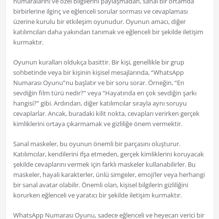
numaralarını ve özel bilgilerini paylaşmadan, sanal bir ortamda
birbirlerine ilginç ve eğlenceli sorular sorması ve cevaplaması
üzerine kurulu bir etkileşim oyunudur. Oyunun amacı, diğer
katılımcıları daha yakından tanımak ve eğlenceli bir şekilde iletişim
kurmaktır.
Oyunun kuralları oldukça basittir. Bir kişi, genellikle bir grup
sohbetinde veya bir kişinin kişisel mesajlarında, “WhatsApp
Numarası Oyunu”nu başlatır ve bir soru sorar. Örneğin, “En
sevdiğin film türü nedir?” veya “Hayatında en çok sevdiğin şarkı
hangisi?” gibi. Ardından, diğer katılımcılar sırayla aynı soruyu
cevaplarlar. Ancak, buradaki kilit nokta, cevapları verirken gerçek
kimliklerini ortaya çıkarmamak ve gizliliğe önem vermektir.
Sanal maskeler, bu oyunun önemli bir parçasını oluşturur.
Katılımcılar, kendilerini ifşa etmeden, gerçek kimliklerini koruyacak
şekilde cevaplarını vermek için farklı maskeler kullanabilirler. Bu
maskeler, hayali karakterler, ünlü simgeler, emoji’ler veya herhangi
bir sanal avatar olabilir. Önemli olan, kişisel bilgilerin gizliliğini
korurken eğlenceli ve yaratıcı bir şekilde iletişim kurmaktır.
WhatsApp Numarası Oyunu, sadece eğlenceli ve heyecan verici bir