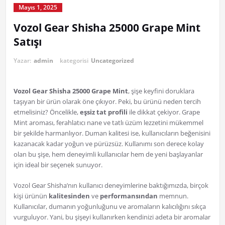
Mayıs 1, 2025
Vozol Gear Shisha 25000 Grape Mint
Satışı
Yazar:
admin
kategorisi
Uncategorized
Vozol Gear Shisha 25000 Grape Mint
, şişe keyfini doruklara
taşıyan bir ürün olarak öne çıkıyor. Peki, bu ürünü neden tercih
etmelisiniz? Öncelikle,
eşsiz tat profili
ile dikkat çekiyor. Grape
Mint aroması, ferahlatıcı nane ve tatlı üzüm lezzetini mükemmel
bir şekilde harmanlıyor. Duman kalitesi ise, kullanıcıların beğenisini
kazanacak kadar yoğun ve pürüzsüz. Kullanımı son derece kolay
olan bu şişe, hem deneyimli kullanıcılar hem de yeni başlayanlar
için ideal bir seçenek sunuyor.
Vozol Gear Shisha’nın kullanıcı deneyimlerine baktığımızda, birçok
kişi ürünün
kalitesinden
ve
performansından
memnun.
Kullanıcılar, dumanın yoğunluğunu ve aromaların kalıcılığını sıkça
vurguluyor. Yani, bu şişeyi kullanırken kendinizi adeta bir aromalar