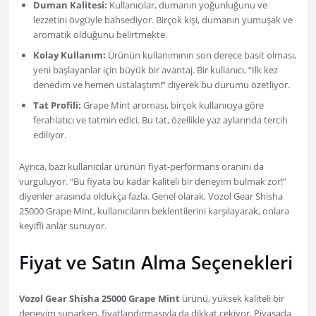
Duman Kalitesi:
Kullanıcılar, dumanın yoğunluğunu ve
lezzetini övgüyle bahsediyor. Birçok kişi, dumanın yumuşak ve
aromatik olduğunu belirtmekte.
Kolay Kullanım:
Ürünün kullanımının son derece basit olması,
yeni başlayanlar için büyük bir avantaj. Bir kullanıcı, “İlk kez
denedim ve hemen ustalaştım!” diyerek bu durumu özetliyor.
Tat Profili:
Grape Mint aroması, birçok kullanıcıya göre
ferahlatıcı ve tatmin edici. Bu tat, özellikle yaz aylarında tercih
ediliyor.
Ayrıca, bazı kullanıcılar ürünün fiyat-performans oranını da
vurguluyor. “Bu fiyata bu kadar kaliteli bir deneyim bulmak zor!”
diyenler arasında oldukça fazla. Genel olarak, Vozol Gear Shisha
25000 Grape Mint, kullanıcıların beklentilerini karşılayarak, onlara
keyifli anlar sunuyor.
Fiyat ve Satın Alma Seçenekleri
Vozol Gear Shisha 25000 Grape Mint
ürünü, yüksek kaliteli bir
deneyim sunarken, fiyatlandırmasıyla da dikkat çekiyor. Piyasada