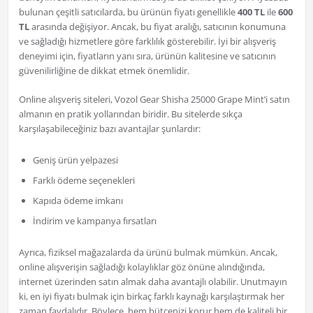
bulunan çeşitli satıcılarda, bu ürünün fiyatı genellikle
400 TL
ile
600
TL
arasında değişiyor. Ancak, bu fiyat aralığı, satıcının konumuna
ve sağladığı hizmetlere göre farklılık gösterebilir. İyi bir alışveriş
deneyimi için, fiyatların yanı sıra, ürünün kalitesine ve satıcının
güvenilirliğine de dikkat etmek önemlidir.
Online alışveriş siteleri, Vozol Gear Shisha 25000 Grape Mint’i satın
almanın en pratik yollarından biridir. Bu sitelerde sıkça
karşılaşabileceğiniz bazı avantajlar şunlardır:
Geniş ürün yelpazesi
Farklı ödeme seçenekleri
Kapıda ödeme imkanı
İndirim ve kampanya fırsatları
Ayrıca, fiziksel mağazalarda da ürünü bulmak mümkün. Ancak,
online alışverişin sağladığı kolaylıklar göz önüne alındığında,
internet üzerinden satın almak daha avantajlı olabilir. Unutmayın
ki, en iyi fiyatı bulmak için birkaç farklı kaynağı karşılaştırmak her
zaman faydalıdır. Böylece, hem bütçenizi korur hem de kaliteli bir