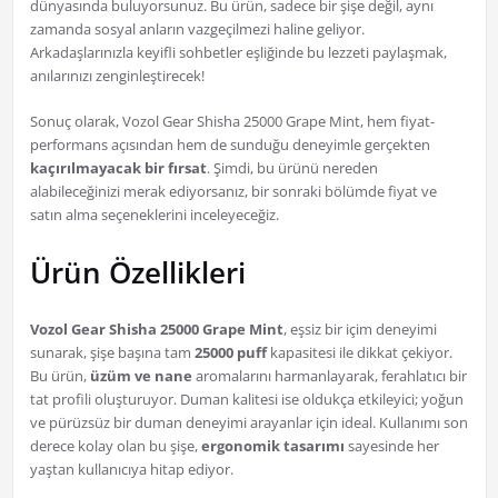
dünyasında buluyorsunuz. Bu ürün, sadece bir şişe değil, aynı
zamanda sosyal anların vazgeçilmezi haline geliyor.
Arkadaşlarınızla keyifli sohbetler eşliğinde bu lezzeti paylaşmak,
anılarınızı zenginleştirecek!
Sonuç olarak, Vozol Gear Shisha 25000 Grape Mint, hem fiyat-
performans açısından hem de sunduğu deneyimle gerçekten
kaçırılmayacak bir fırsat
. Şimdi, bu ürünü nereden
alabileceğinizi merak ediyorsanız, bir sonraki bölümde fiyat ve
satın alma seçeneklerini inceleyeceğiz.
Ürün Özellikleri
Vozol Gear Shisha 25000 Grape Mint
, eşsiz bir içim deneyimi
sunarak, şişe başına tam
25000 puff
kapasitesi ile dikkat çekiyor.
Bu ürün,
üzüm ve nane
aromalarını harmanlayarak, ferahlatıcı bir
tat profili oluşturuyor. Duman kalitesi ise oldukça etkileyici; yoğun
ve pürüzsüz bir duman deneyimi arayanlar için ideal. Kullanımı son
derece kolay olan bu şişe,
ergonomik tasarımı
sayesinde her
yaştan kullanıcıya hitap ediyor.