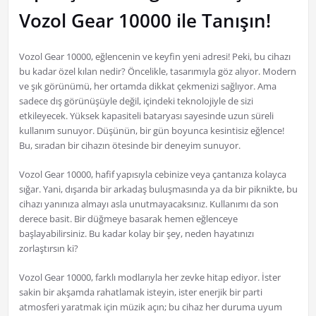
Vozol Gear 10000 ile Tanışın!
Vozol Gear 10000, eğlencenin ve keyfin yeni adresi! Peki, bu cihazı
bu kadar özel kılan nedir? Öncelikle, tasarımıyla göz alıyor. Modern
ve şık görünümü, her ortamda dikkat çekmenizi sağlıyor. Ama
sadece dış görünüşüyle değil, içindeki teknolojiyle de sizi
etkileyecek. Yüksek kapasiteli bataryası sayesinde uzun süreli
kullanım sunuyor. Düşünün, bir gün boyunca kesintisiz eğlence!
Bu, sıradan bir cihazın ötesinde bir deneyim sunuyor.
Vozol Gear 10000, hafif yapısıyla cebinize veya çantanıza kolayca
sığar. Yani, dışarıda bir arkadaş buluşmasında ya da bir piknikte, bu
cihazı yanınıza almayı asla unutmayacaksınız. Kullanımı da son
derece basit. Bir düğmeye basarak hemen eğlenceye
başlayabilirsiniz. Bu kadar kolay bir şey, neden hayatınızı
zorlaştırsın ki?
Vozol Gear 10000, farklı modlarıyla her zevke hitap ediyor. İster
sakin bir akşamda rahatlamak isteyin, ister enerjik bir parti
atmosferi yaratmak için müzik açın; bu cihaz her duruma uyum