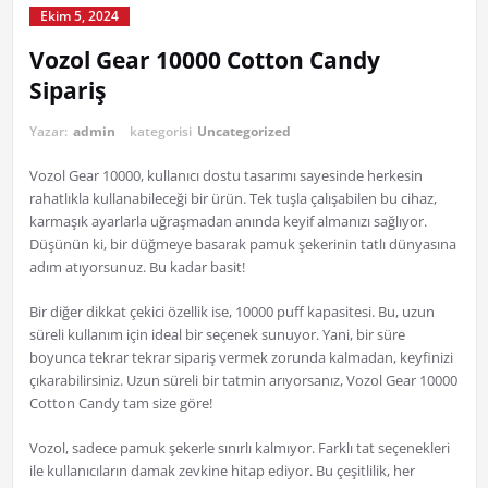
Ekim 5, 2024
Vozol Gear 10000 Cotton Candy
Sipariş
Yazar:
admin
kategorisi
Uncategorized
Vozol Gear 10000, kullanıcı dostu tasarımı sayesinde herkesin
rahatlıkla kullanabileceği bir ürün. Tek tuşla çalışabilen bu cihaz,
karmaşık ayarlarla uğraşmadan anında keyif almanızı sağlıyor.
Düşünün ki, bir düğmeye basarak pamuk şekerinin tatlı dünyasına
adım atıyorsunuz. Bu kadar basit!
Bir diğer dikkat çekici özellik ise, 10000 puff kapasitesi. Bu, uzun
süreli kullanım için ideal bir seçenek sunuyor. Yani, bir süre
boyunca tekrar tekrar sipariş vermek zorunda kalmadan, keyfinizi
çıkarabilirsiniz. Uzun süreli bir tatmin arıyorsanız, Vozol Gear 10000
Cotton Candy tam size göre!
Vozol, sadece pamuk şekerle sınırlı kalmıyor. Farklı tat seçenekleri
ile kullanıcıların damak zevkine hitap ediyor. Bu çeşitlilik, her