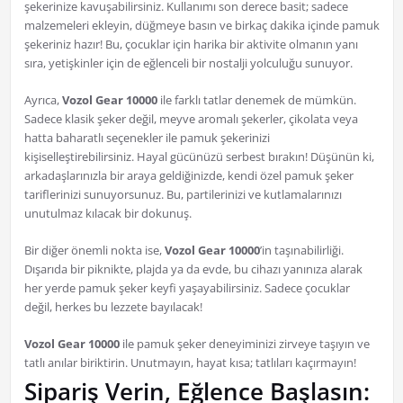
şekerinize kavuşabilirsiniz. Kullanımı son derece basit; sadece
malzemeleri ekleyin, düğmeye basın ve birkaç dakika içinde pamuk
şekeriniz hazır! Bu, çocuklar için harika bir aktivite olmanın yanı
sıra, yetişkinler için de eğlenceli bir nostalji yolculuğu sunuyor.
Ayrıca,
Vozol Gear 10000
ile farklı tatlar denemek de mümkün.
Sadece klasik şeker değil, meyve aromalı şekerler, çikolata veya
hatta baharatlı seçenekler ile pamuk şekerinizi
kişiselleştirebilirsiniz. Hayal gücünüzü serbest bırakın! Düşünün ki,
arkadaşlarınızla bir araya geldiğinizde, kendi özel pamuk şeker
tariflerinizi sunuyorsunuz. Bu, partilerinizi ve kutlamalarınızı
unutulmaz kılacak bir dokunuş.
Bir diğer önemli nokta ise,
Vozol Gear 10000
’in taşınabilirliği.
Dışarıda bir piknikte, plajda ya da evde, bu cihazı yanınıza alarak
her yerde pamuk şeker keyfi yaşayabilirsiniz. Sadece çocuklar
değil, herkes bu lezzete bayılacak!
Vozol Gear 10000
ile pamuk şeker deneyiminizi zirveye taşıyın ve
tatlı anılar biriktirin. Unutmayın, hayat kısa; tatlıları kaçırmayın!
Sipariş Verin, Eğlence Başlasın: