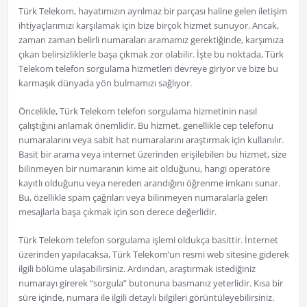
Türk Telekom, hayatımızın ayrılmaz bir parçası haline gelen iletişim
ihtiyaçlarımızı karşılamak için bize birçok hizmet sunuyor. Ancak,
zaman zaman belirli numaraları aramamız gerektiğinde, karşımıza
çıkan belirsizliklerle başa çıkmak zor olabilir. İşte bu noktada, Türk
Telekom telefon sorgulama hizmetleri devreye giriyor ve bize bu
karmaşık dünyada yön bulmamızı sağlıyor.
Öncelikle, Türk Telekom telefon sorgulama hizmetinin nasıl
çalıştığını anlamak önemlidir. Bu hizmet, genellikle cep telefonu
numaralarını veya sabit hat numaralarını araştırmak için kullanılır.
Basit bir arama veya internet üzerinden erişilebilen bu hizmet, size
bilinmeyen bir numaranın kime ait olduğunu, hangi operatöre
kayıtlı olduğunu veya nereden arandığını öğrenme imkanı sunar.
Bu, özellikle spam çağrıları veya bilinmeyen numaralarla gelen
mesajlarla başa çıkmak için son derece değerlidir.
Türk Telekom telefon sorgulama işlemi oldukça basittir. İnternet
üzerinden yapılacaksa, Türk Telekom’un resmi web sitesine giderek
ilgili bölüme ulaşabilirsiniz. Ardından, araştırmak istediğiniz
numarayı girerek “sorgula” butonuna basmanız yeterlidir. Kısa bir
süre içinde, numara ile ilgili detaylı bilgileri görüntüleyebilirsiniz.