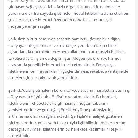
optimizasyonu, web sitelerinin arama motorlarında üst sıralarda
çıkmasını sağlayarak daha fazla organik trafik elde edilmesine
yardımcı olur. Bu sayede işletmeler, hedef kitlelerine daha etkili bir
şekilde ulaşır ve internet üzerinden daha fazla potansiyel
müşteriye erişim sağlar.
Şarkışla'nın kurumsal web tasarım hareketi, işletmelerin dijital
dünyaya entegre olması ve teknolojik yenilikleri takip etmesi
açısından da önemlidir. İnternet kullanımının artmasıyla birlikte,
tüketici davranışları da değişmiştir. Müşteriler, ürün ve hizmet
arayışında genellikle interneti tercih etmektedir. Dolayısıyla
işletmelerin online varlıklarını güçlendirmesi, rekabet avantajı elde
etmeleri için kaçınılmaz bir gerekliliktir.
Şarkışla'daki işletmelerin kurumsal web tasarım hareketi, Sivas'ın iş
dünyasında büyük bir dönüşüm yaratmaktadır. Bu hareket,
işletmelerin rekabette öne çıkmasına, müşteri tabanını
genişletmesine ve geleceğe yönelik büyüme potansiyelini
artırmasına olanak sağlamaktadır. Şarkışla'da faaliyet gösteren
işletmelere, kurumsal web tasarımıyla ilgili bilinçlenme ve uzman
desteği sunulması, işletmelerin bu harekete katılımlarını teşvik
etmektedir.