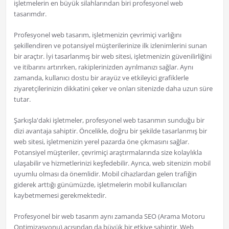
işletmelerin en büyük silahlarından biri profesyonel web
tasarımdır.
Profesyonel web tasarım, işletmenizin çevrimiçi varlığını
şekillendiren ve potansiyel müşterilerinize ilk izlenimlerini sunan
bir araçtır. İyi tasarlanmış bir web sitesi, işletmenizin güvenilirliğini
ve itibarını artırırken, rakiplerinizden ayrılmanızı sağlar. Aynı
zamanda, kullanıcı dostu bir arayüz ve etkileyici grafiklerle
ziyaretçilerinizin dikkatini çeker ve onları sitenizde daha uzun süre
tutar.
Şarkışla'daki işletmeler, profesyonel web tasarımın sunduğu bir
dizi avantaja sahiptir. Öncelikle, doğru bir şekilde tasarlanmış bir
web sitesi, işletmenizin yerel pazarda öne çıkmasını sağlar.
Potansiyel müşteriler, çevrimiçi araştırmalarında size kolaylıkla
ulaşabilir ve hizmetlerinizi keşfedebilir. Ayrıca, web sitenizin mobil
uyumlu olması da önemlidir. Mobil cihazlardan gelen trafiğin
giderek arttığı günümüzde, işletmelerin mobil kullanıcıları
kaybetmemesi gerekmektedir.
Profesyonel bir web tasarım aynı zamanda SEO (Arama Motoru
Optimizasyonu) açısından da büyük bir etkiye sahiptir. Web