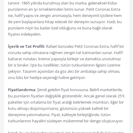
tanınır. 1865 yılında kurulmuş olan bu marka, geleneksel Küba
purolarının en iyi örneklerinden birini sunar. Petit Coronas Extra
ise, hafif yapısı ve zengin aromasıyla, hem deneyimli içicilere hem
de yeni başlayanlara hitap edecek bir deneyim sunuyor. Hadi, bu
puroların niçin bu kadar özel olduğunu ve buna bağlı olarak
fiyatını irdeleyelim.
İçerik ve Tat Profili
: Rafael Gonzalez Petit Coronas Extra, hafif bir
vücuda sahip olmasına rağmen zengin tat katmanları sunar. Hafif
baharat notaları, kremsi yapısıyla birleşir ve damakta unutulmaz
bir iz bırakır. İşte bu özellikler, tütün tutkunlarının ilgisini üzerine
çekiyor. Tasarım açısından da göz alıcı bir ambalaja sahip olması,
onu lüks bir hediye seçeneği haline getiriyor.
Fiyatlandırma
: Şimdi gelelim fiyat konusuna. Belirli marketlerde,
bu puroların fiyatları değişiklik gösterebilir. Ancak genel olarak 25'li
paketler için ortalama bir fiyat aralığı belirlemek mümkün. Eğer bir
kutu almayı düşünüyorsanız, gözünüzü yüksek kaliteli bir
deneyime yatırmalısınız. Fiyat, kaliteyle birleştiğinde, tütün
tutkunlarının hayalini süsleyen mükemmel bir denge oluşturuyor.