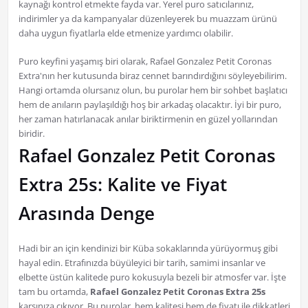
kaynağı kontrol etmekte fayda var. Yerel puro satıcılarınız,
indirimler ya da kampanyalar düzenleyerek bu muazzam ürünü
daha uygun fiyatlarla elde etmenize yardımcı olabilir.
Puro keyfini yaşamış biri olarak, Rafael Gonzalez Petit Coronas
Extra'nın her kutusunda biraz cennet barındırdığını söyleyebilirim.
Hangi ortamda olursanız olun, bu purolar hem bir sohbet başlatıcı
hem de anıların paylaşıldığı hoş bir arkadaş olacaktır. İyi bir puro,
her zaman hatırlanacak anılar biriktirmenin en güzel yollarından
biridir.
Rafael Gonzalez Petit Coronas
Extra 25s: Kalite ve Fiyat
Arasında Denge
Hadi bir an için kendinizi bir Küba sokaklarında yürüyormuş gibi
hayal edin. Etrafınızda büyüleyici bir tarih, samimi insanlar ve
elbette üstün kalitede puro kokusuyla bezeli bir atmosfer var. İşte
tam bu ortamda,
Rafael Gonzalez Petit Coronas Extra 25s
karşınıza çıkıyor. Bu purolar, hem kalitesi hem de fiyatı ile dikkatleri