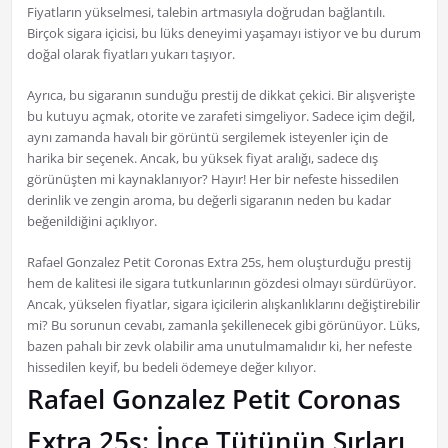
Fiyatların yükselmesi, talebin artmasıyla doğrudan bağlantılı.
Birçok sigara içicisi, bu lüks deneyimi yaşamayı istiyor ve bu durum
doğal olarak fiyatları yukarı taşıyor.
Ayrıca, bu sigaranın sunduğu prestij de dikkat çekici. Bir alışverişte
bu kutuyu açmak, otorite ve zarafeti simgeliyor. Sadece içim değil,
aynı zamanda havalı bir görüntü sergilemek isteyenler için de
harika bir seçenek. Ancak, bu yüksek fiyat aralığı, sadece dış
görünüşten mi kaynaklanıyor? Hayır! Her bir nefeste hissedilen
derinlik ve zengin aroma, bu değerli sigaranın neden bu kadar
beğenildiğini açıklıyor.
Rafael Gonzalez Petit Coronas Extra 25s, hem oluşturduğu prestij
hem de kalitesi ile sigara tutkunlarının gözdesi olmayı sürdürüyor.
Ancak, yükselen fiyatlar, sigara içicilerin alışkanlıklarını değiştirebilir
mi? Bu sorunun cevabı, zamanla şekillenecek gibi görünüyor. Lüks,
bazen pahalı bir zevk olabilir ama unutulmamalıdır ki, her nefeste
hissedilen keyif, bu bedeli ödemeye değer kılıyor.
Rafael Gonzalez Petit Coronas
Extra 25s: İnce Tütünün Sırları