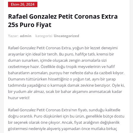
Ekim 26, 2024
Rafael Gonzalez Petit Coronas Extra
25s Puro Fiyat
Yazar:
admin
kategorisi
Uncategorized
Rafael Gonzalez Petit Coronas Extra, yoğun bir lezzet deneyimi
arayanlar için ideal bir tercih. Bu puro, hafifçe tatlı, kremsi bir
duman sunarken, içimde oluşacak zengin aromalarla sizi
cezbetmeye hazır. Özellikle doğu tropik meyvelerinin ve hafif
baharatların aromaları, puroyu her nefeste daha da cazibeli kılıyor.
Dumanını tüttürürken hissettiğiniz o yoğun tat, aynı bir şarap
tadımında yaşadığınız o karmaşık damak zevkine benziyor. Öyle ki,
bir yudum alır almaz, sıcak bir bahar akşamını anımsatacak kadar
huzur verici!
Rafael Gonzalez Petit Coronas Extra'nın fiyatı, sunduğu kalitedle
doğru orantılı. Puro düşkünleri için bu ürün, genellikle bütçe dostu
bir seçenek olarak öne çıkıyor. Ancak, fiyat aralığının değişkenlik
göstermesi nedeniyle alışveriş yapmadan önce mutlaka birkaç