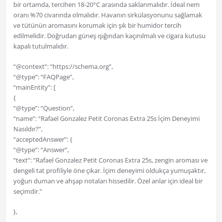
bir ortamda, tercihen 18-20°C arasında saklanmalıdır. İdeal nem
oranı %70 civarında olmalıdır. Havanın sirkülasyonunu sağlamak
ve tütünün aromasını korumak için şık bir humidor tercih
edilmelidir. Doğrudan güneş ışığından kaçınılmalı ve cigara kutusu
kapalı tutulmalıdır.
“@context”: “https://schema.org”,
“@type”: “FAQPage”,
“mainEntity”: [
{
“@type”: “Question”,
“name”: “Rafael Gonzalez Petit Coronas Extra 25s İçim Deneyimi
Nasıldır?”,
“acceptedAnswer”: {
“@type”: “Answer”,
“text”: “Rafael Gonzalez Petit Coronas Extra 25s, zengin aroması ve
dengeli tat profiliyle öne çıkar. İçim deneyimi oldukça yumuşaktır,
yoğun duman ve ahşap notaları hissedilir. Özel anlar için ideal bir
seçimdir.”
},