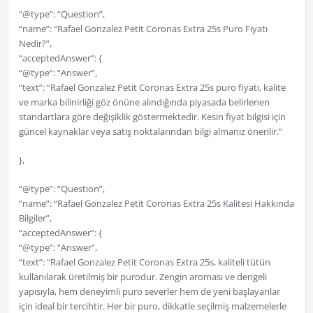
“@type”: “Question”,
“name”: “Rafael Gonzalez Petit Coronas Extra 25s Puro Fiyatı
Nedir?”,
“acceptedAnswer”: {
“@type”: “Answer”,
“text”: “Rafael Gonzalez Petit Coronas Extra 25s puro fiyatı, kalite
ve marka bilinirliği göz önüne alındığında piyasada belirlenen
standartlara göre değişiklik göstermektedir. Kesin fiyat bilgisi için
güncel kaynaklar veya satış noktalarından bilgi almanız önerilir.”
},
“@type”: “Question”,
“name”: “Rafael Gonzalez Petit Coronas Extra 25s Kalitesi Hakkında
Bilgiler”,
“acceptedAnswer”: {
“@type”: “Answer”,
“text”: “Rafael Gonzalez Petit Coronas Extra 25s, kaliteli tütün
kullanılarak üretilmiş bir purodur. Zengin aroması ve dengeli
yapısıyla, hem deneyimli puro severler hem de yeni başlayanlar
için ideal bir tercihtir. Her bir puro, dikkatle seçilmiş malzemelerle