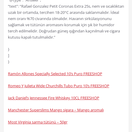
“@type”: “Answer”,
“text”: “Rafael Gonzalez Petit Coronas Extra 25s, nem ve sıcaklıktan
uzak bir ortamda, tercihen 18-20°C arasında saklanmalıdır. İdeal
nem oranı %70 civarında olmalıdır. Havanın sirkülasyonunu
sağlamak ve tütünün aromasını korumak için şık bir humidor
tercih edilmelidir. Doğrudan güneş ışığından kaçınılmalı ve cigara
kutusu kapalı tutulmalıdır.”
}
]
}
Ramón Allones Specially Selected 10’s Puro FREESHOP
Romeo Y Julieta Wide Churchills Tubo Puro 10’s FREESHOP
Jack Daniel’s Jennessee Fire Whiskey 10CL FREESHOP
Manchester Superslims Mango sigara – Mango aromalı
Most Virginia sarma tütünü – 50gr