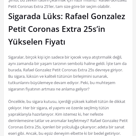
Şimdi, bu zevkin tadını çıkarmak için hazır mısınız? Rafael Gonzalez
Petit Coronas Extra 25'ler, tam size göre bir seçim olabilir.
Sigarada Lüks: Rafael Gonzalez
Petit Coronas Extra 25s’in
Yükselen Fiyatı
Sigaralar, birçok kişi için sadece bir içecek veya atıştırmalık değil,
aynı zamanda bir yaşam tarzının sembolü haline geldi. İşte tam da
burada, Rafael Gonzalez Petit Coronas Extra 25s devreye giriyor.
Bu sigara, lüksün ve kaliteli tütünün birleşimini sunarak,
tutkunlarını büyülemeye devam ediyor. Peki, bu muhteşem
sigaranın fiyatının artması ne anlama geliyor?
Öncelikle, bu sigara kutusu, içerdiği yüksek kaliteli tütün ile dikkat
çekiyor. Her bir sigara, el yapımı ve özenle seçilmiş tütün
yapraklarıyla hazırlanıyor. Kim istemez ki, her nefeste
derinlemesine tatlar ve aromalar keşfetmeyi? Rafael Gonzalez Petit
Coronas Extra 25s, içenleri bir yolculuğa çıkarıyor; adeta bir sanat
eseri gibi. Ancak, bu eşsiz deneyim elbette ki bir bedel getiriyor.