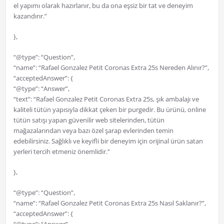
el yapımı olarak hazırlanır, bu da ona eşsiz bir tat ve deneyim
kazandırır.”
},
“@type”: “Question”,
“name”: “Rafael Gonzalez Petit Coronas Extra 25s Nereden Alınır?”,
“acceptedAnswer”: {
“@type”: “Answer”,
“text”: “Rafael Gonzalez Petit Coronas Extra 25s, şık ambalajı ve
kaliteli tütün yapısıyla dikkat çeken bir purgedir. Bu ürünü, online
tütün satışı yapan güvenilir web sitelerinden, tütün
mağazalarından veya bazı özel şarap evlerinden temin
edebilirsiniz. Sağlıklı ve keyifli bir deneyim için orijinal ürün satan
yerleri tercih etmeniz önemlidir.”
},
“@type”: “Question”,
“name”: “Rafael Gonzalez Petit Coronas Extra 25s Nasıl Saklanır?”,
“acceptedAnswer”: {