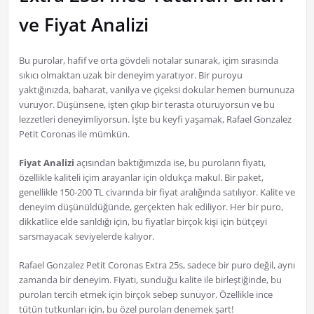
ve Fiyat Analizi
Bu purolar, hafif ve orta gövdeli notalar sunarak, içim sırasında
sıkıcı olmaktan uzak bir deneyim yaratıyor. Bir puroyu
yaktığınızda, baharat, vanilya ve çiçeksi dokular hemen burnunuza
vuruyor. Düşünsene, işten çıkıp bir terasta oturuyorsun ve bu
lezzetleri deneyimliyorsun. İşte bu keyfi yaşamak, Rafael Gonzalez
Petit Coronas ile mümkün.
Fiyat Analizi
açısından baktığımızda ise, bu puroların fiyatı,
özellikle kaliteli içim arayanlar için oldukça makul. Bir paket,
genellikle 150-200 TL civarında bir fiyat aralığında satılıyor. Kalite ve
deneyim düşünüldüğünde, gerçekten hak ediliyor. Her bir puro,
dikkatlice elde sarıldığı için, bu fiyatlar birçok kişi için bütçeyi
sarsmayacak seviyelerde kalıyor.
Rafael Gonzalez Petit Coronas Extra 25s, sadece bir puro değil, aynı
zamanda bir deneyim. Fiyatı, sunduğu kalite ile birleştiğinde, bu
puroları tercih etmek için birçok sebep sunuyor. Özellikle ince
tütün tutkunları için, bu özel puroları denemek şart!