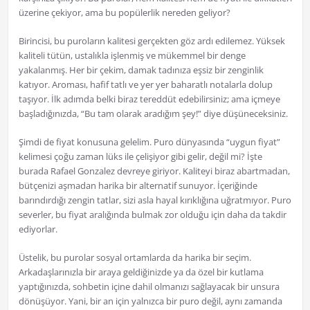
üzerine çekiyor, ama bu popülerlik nereden geliyor?
Birincisi, bu puroların kalitesi gerçekten göz ardı edilemez. Yüksek
kaliteli tütün, ustalıkla işlenmiş ve mükemmel bir denge
yakalanmış. Her bir çekim, damak tadınıza eşsiz bir zenginlik
katıyor. Aroması, hafif tatlı ve yer yer baharatlı notalarla dolup
taşıyor. İlk adımda belki biraz tereddüt edebilirsiniz; ama içmeye
başladığınızda, “Bu tam olarak aradığım şey!” diye düşüneceksiniz.
Şimdi de fiyat konusuna gelelim. Puro dünyasında “uygun fiyat”
kelimesi çoğu zaman lüks ile çelişiyor gibi gelir, değil mi? İşte
burada Rafael Gonzalez devreye giriyor. Kaliteyi biraz abartmadan,
bütçenizi aşmadan harika bir alternatif sunuyor. İçeriğinde
barındırdığı zengin tatlar, sizi asla hayal kırıklığına uğratmıyor. Puro
severler, bu fiyat aralığında bulmak zor olduğu için daha da takdir
ediyorlar.
Üstelik, bu purolar sosyal ortamlarda da harika bir seçim.
Arkadaşlarınızla bir araya geldiğinizde ya da özel bir kutlama
yaptığınızda, sohbetin içine dahil olmanızı sağlayacak bir unsura
dönüşüyor. Yani, bir an için yalnızca bir puro değil, aynı zamanda