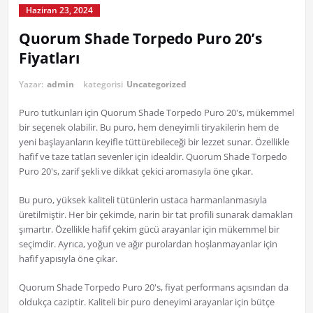
Haziran 23, 2024
Quorum Shade Torpedo Puro 20’s
Fiyatları
Yazar:
admin
kategorisi
Uncategorized
Puro tutkunları için Quorum Shade Torpedo Puro 20's, mükemmel
bir seçenek olabilir. Bu puro, hem deneyimli tiryakilerin hem de
yeni başlayanların keyifle tüttürebileceği bir lezzet sunar. Özellikle
hafif ve taze tatları sevenler için idealdir. Quorum Shade Torpedo
Puro 20's, zarif şekli ve dikkat çekici aromasıyla öne çıkar.
Bu puro, yüksek kaliteli tütünlerin ustaca harmanlanmasıyla
üretilmiştir. Her bir çekimde, narin bir tat profili sunarak damakları
şımartır. Özellikle hafif çekim gücü arayanlar için mükemmel bir
seçimdir. Ayrıca, yoğun ve ağır purolardan hoşlanmayanlar için
hafif yapısıyla öne çıkar.
Quorum Shade Torpedo Puro 20's, fiyat performans açısından da
oldukça caziptir. Kaliteli bir puro deneyimi arayanlar için bütçe