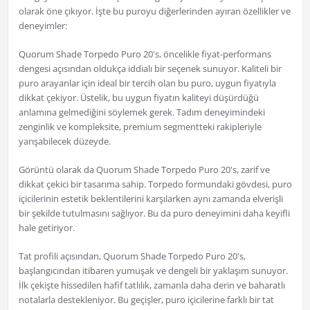
olarak öne çıkıyor. İşte bu puroyu diğerlerinden ayıran özellikler ve
deneyimler:
Quorum Shade Torpedo Puro 20's, öncelikle fiyat-performans
dengesi açısından oldukça iddialı bir seçenek sunuyor. Kaliteli bir
puro arayanlar için ideal bir tercih olan bu puro, uygun fiyatıyla
dikkat çekiyor. Üstelik, bu uygun fiyatın kaliteyi düşürdüğü
anlamına gelmediğini söylemek gerek. Tadım deneyimindeki
zenginlik ve kompleksite, premium segmentteki rakipleriyle
yarışabilecek düzeyde.
Görüntü olarak da Quorum Shade Torpedo Puro 20's, zarif ve
dikkat çekici bir tasarıma sahip. Torpedo formundaki gövdesi, puro
içicilerinin estetik beklentilerini karşılarken aynı zamanda elverişli
bir şekilde tutulmasını sağlıyor. Bu da puro deneyimini daha keyifli
hale getiriyor.
Tat profili açısından, Quorum Shade Torpedo Puro 20's,
başlangıcından itibaren yumuşak ve dengeli bir yaklaşım sunuyor.
İlk çekişte hissedilen hafif tatlılık, zamanla daha derin ve baharatlı
notalarla destekleniyor. Bu geçişler, puro içicilerine farklı bir tat