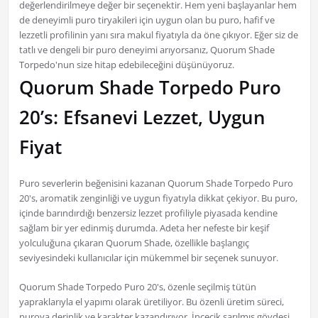
değerlendirilmeye değer bir seçenektir. Hem yeni başlayanlar hem
de deneyimli puro tiryakileri için uygun olan bu puro, hafif ve
lezzetli profilinin yanı sıra makul fiyatıyla da öne çıkıyor. Eğer siz de
tatlı ve dengeli bir puro deneyimi arıyorsanız, Quorum Shade
Torpedo'nun size hitap edebileceğini düşünüyoruz.
Quorum Shade Torpedo Puro
20’s: Efsanevi Lezzet, Uygun
Fiyat
Puro severlerin beğenisini kazanan Quorum Shade Torpedo Puro
20's, aromatik zenginliği ve uygun fiyatıyla dikkat çekiyor. Bu puro,
içinde barındırdığı benzersiz lezzet profiliyle piyasada kendine
sağlam bir yer edinmiş durumda. Adeta her nefeste bir keşif
yolculuğuna çıkaran Quorum Shade, özellikle başlangıç
seviyesindeki kullanıcılar için mükemmel bir seçenek sunuyor.
Quorum Shade Torpedo Puro 20's, özenle seçilmiş tütün
yapraklarıyla el yapımı olarak üretiliyor. Bu özenli üretim süreci,
puroya derinlik ve karakter kazandırıyor. İncecik sarılmış gövdesi,