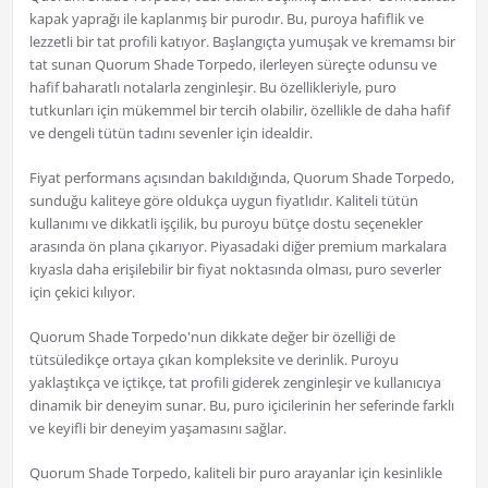
kapak yaprağı ile kaplanmış bir purodır. Bu, puroya hafiflik ve
lezzetli bir tat profili katıyor. Başlangıçta yumuşak ve kremamsı bir
tat sunan Quorum Shade Torpedo, ilerleyen süreçte odunsu ve
hafif baharatlı notalarla zenginleşir. Bu özellikleriyle, puro
tutkunları için mükemmel bir tercih olabilir, özellikle de daha hafif
ve dengeli tütün tadını sevenler için idealdir.
Fiyat performans açısından bakıldığında, Quorum Shade Torpedo,
sunduğu kaliteye göre oldukça uygun fiyatlıdır. Kaliteli tütün
kullanımı ve dikkatli işçilik, bu puroyu bütçe dostu seçenekler
arasında ön plana çıkarıyor. Piyasadaki diğer premium markalara
kıyasla daha erişilebilir bir fiyat noktasında olması, puro severler
için çekici kılıyor.
Quorum Shade Torpedo'nun dikkate değer bir özelliği de
tütsüledikçe ortaya çıkan kompleksite ve derinlik. Puroyu
yaklaştıkça ve içtikçe, tat profili giderek zenginleşir ve kullanıcıya
dinamik bir deneyim sunar. Bu, puro içicilerinin her seferinde farklı
ve keyifli bir deneyim yaşamasını sağlar.
Quorum Shade Torpedo, kaliteli bir puro arayanlar için kesinlikle