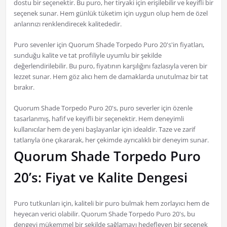
dostu bir seçenektir. Bu puro, her tiryaki için erişilebilir ve keyifli bir
seçenek sunar. Hem günlük tüketim için uygun olup hem de özel
anlarınızı renklendirecek kalitededir.
Puro sevenler için Quorum Shade Torpedo Puro 20's'in fiyatları,
sunduğu kalite ve tat profiliyle uyumlu bir şekilde
değerlendirilebilir. Bu puro, fiyatının karşılığını fazlasıyla veren bir
lezzet sunar. Hem göz alıcı hem de damaklarda unutulmaz bir tat
bırakır.
Quorum Shade Torpedo Puro 20's, puro severler için özenle
tasarlanmış, hafif ve keyifli bir seçenektir. Hem deneyimli
kullanıcılar hem de yeni başlayanlar için idealdir. Taze ve zarif
tatlarıyla öne çıkararak, her çekimde ayrıcalıklı bir deneyim sunar.
Quorum Shade Torpedo Puro
20’s: Fiyat ve Kalite Dengesi
Puro tutkunları için, kaliteli bir puro bulmak hem zorlayıcı hem de
heyecan verici olabilir. Quorum Shade Torpedo Puro 20's, bu
dengeyi mükemmel bir şekilde sağlamayı hedefleyen bir seçenek