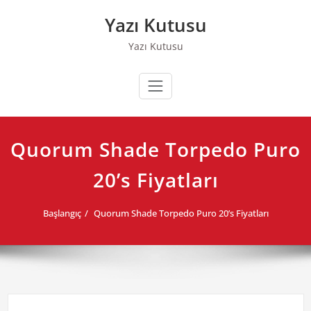
Skip
Yazı Kutusu
to
content
Yazı Kutusu
Quorum Shade Torpedo Puro
20’s Fiyatları
Başlangıç
Quorum Shade Torpedo Puro 20’s Fiyatları