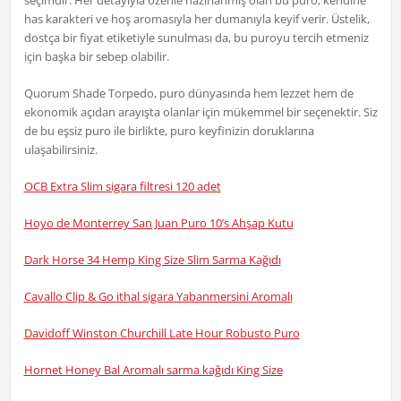
seçimdir. Her detayıyla özenle hazırlanmış olan bu puro, kendine
has karakteri ve hoş aromasıyla her dumanıyla keyif verir. Üstelik,
dostça bir fiyat etiketiyle sunulması da, bu puroyu tercih etmeniz
için başka bir sebep olabilir.
Quorum Shade Torpedo, puro dünyasında hem lezzet hem de
ekonomik açıdan arayışta olanlar için mükemmel bir seçenektir. Siz
de bu eşsiz puro ile birlikte, puro keyfinizin doruklarına
ulaşabilirsiniz.
OCB Extra Slim sigara filtresi 120 adet
Hoyo de Monterrey San Juan Puro 10’s Ahşap Kutu
Dark Horse 34 Hemp King Size Slim Sarma Kağıdı
Cavallo Clip & Go ithal sigara Yabanmersini Aromalı
Davidoff Winston Churchill Late Hour Robusto Puro
Hornet Honey Bal Aromalı sarma kağıdı King Size