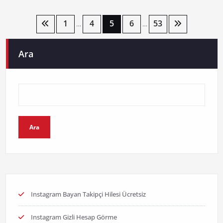
Yazı
1
4
5
6
53
…
…
sayfalaması
Ara
Ara
Instagram Bayan Takipçi Hilesi Ücretsiz
Instagram Gizli Hesap Görme