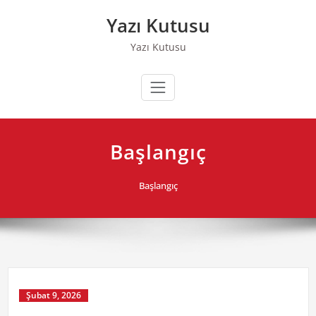
Skip
Yazı Kutusu
to
content
Yazı Kutusu
Başlangıç
Başlangıç
Şubat 9, 2026