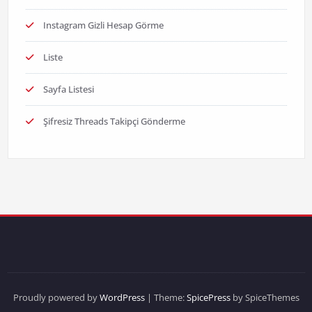
Instagram Gizli Hesap Görme
Liste
Sayfa Listesi
Şifresiz Threads Takipçi Gönderme
Proudly powered by
WordPress
| Theme:
SpicePress
by SpiceThemes