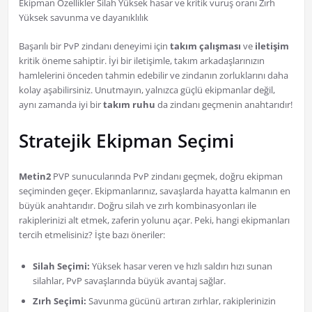
Ekipman Özellikler Silah Yüksek hasar ve kritik vuruş oranı Zırh
Yüksek savunma ve dayanıklılık
Başarılı bir PvP zindanı deneyimi için
takım çalışması
ve
iletişim
kritik öneme sahiptir. İyi bir iletişimle, takım arkadaşlarınızın
hamlelerini önceden tahmin edebilir ve zindanın zorluklarını daha
kolay aşabilirsiniz. Unutmayın, yalnızca güçlü ekipmanlar değil,
aynı zamanda iyi bir
takım ruhu
da zindanı geçmenin anahtarıdır!
Stratejik Ekipman Seçimi
Metin2
PVP sunucularında PvP zindanı geçmek, doğru ekipman
seçiminden geçer. Ekipmanlarınız, savaşlarda hayatta kalmanın en
büyük anahtarıdır. Doğru silah ve zırh kombinasyonları ile
rakiplerinizi alt etmek, zaferin yolunu açar. Peki, hangi ekipmanları
tercih etmelisiniz? İşte bazı öneriler:
Silah Seçimi:
Yüksek hasar veren ve hızlı saldırı hızı sunan
silahlar, PvP savaşlarında büyük avantaj sağlar.
Zırh Seçimi:
Savunma gücünü artıran zırhlar, rakiplerinizin