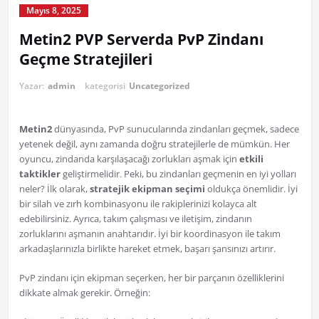
Mayıs 8, 2025
Metin2 PVP Serverda PvP Zindanı
Geçme Stratejileri
Yazar:
admin
kategorisi
Uncategorized
Metin2
dünyasında, PvP sunucularında zindanları geçmek, sadece
yetenek değil, aynı zamanda doğru stratejilerle de mümkün. Her
oyuncu, zindanda karşılaşacağı zorlukları aşmak için
etkili
taktikler
geliştirmelidir. Peki, bu zindanları geçmenin en iyi yolları
neler? İlk olarak,
stratejik ekipman seçimi
oldukça önemlidir. İyi
bir silah ve zırh kombinasyonu ile rakiplerinizi kolayca alt
edebilirsiniz. Ayrıca, takım çalışması ve iletişim, zindanın
zorluklarını aşmanın anahtarıdır. İyi bir koordinasyon ile takım
arkadaşlarınızla birlikte hareket etmek, başarı şansınızı artırır.
PvP zindanı için ekipman seçerken, her bir parçanın özelliklerini
dikkate almak gerekir. Örneğin: