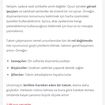
İletişim, sadece sesli sohbetle sınırlı değildir. Oyun içindeki
görsel
ipuçları
ve taktiksel semboller de önemli bir rol oynar. Örneğin,
düşmanlarınızın konumunu belirtmek için harita üzerindeki
işaretleri kullanabilirsiniz. Ayrıca, ekip üyelerinize hangi
yeteneklerinizi kullanacağınızı bildirmek için kısa ve öz mesajlar
yazmalısınız.
Takım çalışmasının temel unsurlarından biri de
rol dağılımıdır
.
Her oyuncunun güçlü yönlerini bilmek, takımın genel başarısını
artırır. Örneğin:
Savaşçılar:
Ön saflarda düşmanla yüzleşir.
Büyücüler:
Uzaktan saldırılar yaparak destek sağlar.
Şifacılar:
Takım arkadaşlarını hayatta tutar.
Unutmayın,
birlikte hareket eden bir takım
, daima daha
güçlüdür. Herkesin rolünü bilmesi ve buna göre hareket etmesi,
zindanda başarı şansınızı büyük ölçüde artırır.
1-99 pvp serverler