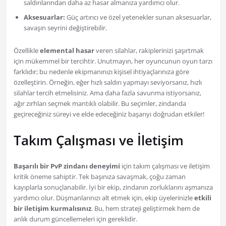
saldırılarından daha az hasar almanıza yardımcı olur.
Aksesuarlar:
Güç artırıcı ve özel yetenekler sunan aksesuarlar,
savaşın seyrini değiştirebilir.
Özellikle
elemental hasar
veren silahlar, rakiplerinizi şaşırtmak
için mükemmel bir tercihtir. Unutmayın, her oyuncunun oyun tarzı
farklıdır; bu nedenle ekipmanınızı kişisel ihtiyaçlarınıza göre
özelleştirin. Örneğin, eğer hızlı saldırı yapmayı seviyorsanız, hızlı
silahlar tercih etmelisiniz. Ama daha fazla savunma istiyorsanız,
ağır zırhları seçmek mantıklı olabilir. Bu seçimler, zindanda
geçireceğiniz süreyi ve elde edeceğiniz başarıyı doğrudan etkiler!
Takım Çalışması ve İletişim
Başarılı bir PvP zindanı deneyimi
için takım çalışması ve iletişim
kritik öneme sahiptir. Tek başınıza savaşmak, çoğu zaman
kayıplarla sonuçlanabilir. İyi bir ekip, zindanın zorluklarını aşmanıza
yardımcı olur. Düşmanlarınızı alt etmek için, ekip üyelerinizle
etkili
bir iletişim kurmalısınız
. Bu, hem strateji geliştirmek hem de
anlık durum güncellemeleri için gereklidir.