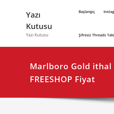
Skip
to
Başlangıç
Insta
Yazı
content
Kutusu
Yazı Kutusu
Şifresiz Threads Ta
Marlboro Gold ithal 
FREESHOP Fiyat