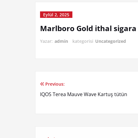
Eylül 2, 2025
Marlboro Gold ithal sigara
Yazar:
admin
kategorisi
Uncategorized
Previous:
Yazı
IQOS Terea Mauve Wave Kartuş tütün
gezinmesi