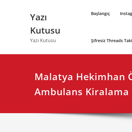
Skip
to
Başlangıç
Insta
Yazı
content
Kutusu
Yazı Kutusu
Şifresiz Threads Ta
Malatya Hekimhan 
Ambulans Kiralama