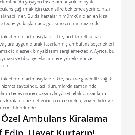
ekimhan'da yaşayan insanlara büyük kolaylık
ulans çağırmak için uzun süre beklemek yerine, hızlı
dalanabilirler. Bu da hastaların mümkün olan en kısa
 ve tedaviye başlamada gecikmeleri minimize eder.
leplerinin artmasıyla birlikte, bu hizmeti sunan
htiyaçlara uygun olarak tasarlanmış ambulans seçenekleri
lamak için esnek bir yaklaşım sergilemektedir. Ayrıca, bu
 uyması ve tıbbi gereksinimlere yönelik güncel
jdır.
plerinin artmasıyla birlikte, hızlı ve güvenilir sağlık
Bu hizmet sayesinde, acil durumlarda zamanında
arın tedavi süreci başarıyla yönetilebilir. İnsanların
ns kiralama hizmetlerini tercih etmeleri, güvenilirlik ve
önemli bir adımdır.
 Özel Ambulans Kiralama
 Edin, Hayat Kurtarın!