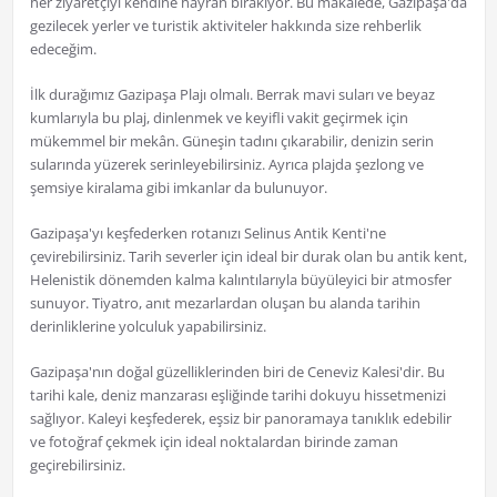
her ziyaretçiyi kendine hayran bırakıyor. Bu makalede, Gazipaşa'da
gezilecek yerler ve turistik aktiviteler hakkında size rehberlik
edeceğim.
İlk durağımız Gazipaşa Plajı olmalı. Berrak mavi suları ve beyaz
kumlarıyla bu plaj, dinlenmek ve keyifli vakit geçirmek için
mükemmel bir mekân. Güneşin tadını çıkarabilir, denizin serin
sularında yüzerek serinleyebilirsiniz. Ayrıca plajda şezlong ve
şemsiye kiralama gibi imkanlar da bulunuyor.
Gazipaşa'yı keşfederken rotanızı Selinus Antik Kenti'ne
çevirebilirsiniz. Tarih severler için ideal bir durak olan bu antik kent,
Helenistik dönemden kalma kalıntılarıyla büyüleyici bir atmosfer
sunuyor. Tiyatro, anıt mezarlardan oluşan bu alanda tarihin
derinliklerine yolculuk yapabilirsiniz.
Gazipaşa'nın doğal güzelliklerinden biri de Ceneviz Kalesi'dir. Bu
tarihi kale, deniz manzarası eşliğinde tarihi dokuyu hissetmenizi
sağlıyor. Kaleyi keşfederek, eşsiz bir panoramaya tanıklık edebilir
ve fotoğraf çekmek için ideal noktalardan birinde zaman
geçirebilirsiniz.