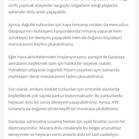
sörfü yapmak isteyenler ise güçlü rüzgarların estiği plajlarda
adrenalin dolu anlar yaşayabilir.
Ayrıca, dağcılık tutkunları için kaya tırmanışı rotaları da mevcuttur.
Gazipaşa'nın muhteşem kanyonlarında tırmanış yaparak hem
sürükleyici bir deneyim yaşayabilir hem de doğanın büyüleyici
manzarasının keyfini çıkarabilirsiniz.
Eğer hava aktivitelerinden hoşlanıyorsanız, paraşüt ile Gazipaşa
semalarını keşfetmek sizin için harika bir seçenek olabilir.
Yüksekten atlayarak özgürlük hissini yaşarken aynı zamanda
muhteşem deniz manzarasının tadını çıkarabilirsiniz.
Son olarak, enduro bisiklet tutkunları için ormanlık alanlarda
keşfedilecek çok sayıda parkur bulunmaktadır. Bu parkurlarda
heyecan dolu bir sürüş deneyimi yaşayabilirsiniz. Ayrıca, ATV
turlarıyla da doğanın içinde keyifli bir maceraya çıkabilirsiniz.
Gazipaşa, adrenaline susamış herkes için eşsiz fırsatlar sunan bir
destinasyondur. Macera dolu rotalarıyla bu bölge, unutulmaz
deneyimler ve heyecan verici anılarla dolu bir tatil vadediyor.