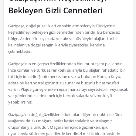
Bekleyen Gizli Cennetleri
Gazipaşa, doğal güzellikleri ve sakin atmosferiyle Türkiye'nin
keşfedilmeyi bekleyen gizli cennetlerinden biridir. Bu benzersiz
bölge, Akdeniz'in kıyısında yer alır ve büyüleyici plajları, tarihi
kalıntıları ve doğal zenginlikleriyle ziyaretçileri kendine
çekmektedir.
Gazipaşa'nın en çarpıcı özelliklerinden biri, muhteşem plajlarıdır.
İnce kumları ve turkuaz renkteki sularıyla bu plajlar, rahatlatıcı bir
tatil için idealdir. Şehir merkezine uzakta bulunan Korsan Koyu,
adeta bir kartpostal görüntüsü sunar ve huzurlu bir atmosferi
vardır. Plajda güneşlenirken eşsiz manzarayı seyredebilir veya sıcak
yaz günlerinde serinlemek için berrak sularda yüzme keyfi
yapabilirsiniz.
Gazipaşa'da doğal güzelliklerle dolu olan diğer bir nokta ise Dim
Mağarası'dır. Bu mağara, nefes kesici stalaktit ve stalagmit
oluşumlarıyla ünlüdür. Mağaranın içinde gezinirken, ışık
oyunlarıyla süslenen galerilerde kendinizi mistik bir atmosferin