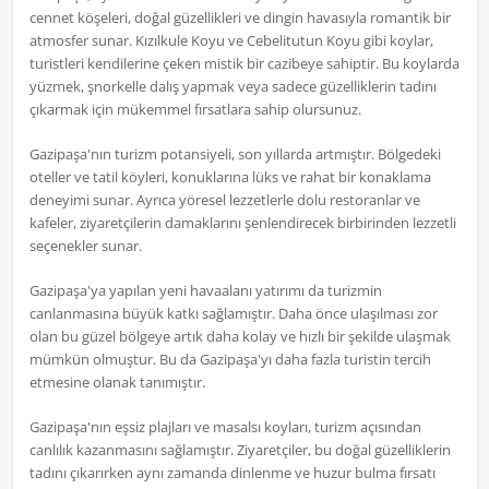
cennet köşeleri, doğal güzellikleri ve dingin havasıyla romantik bir
atmosfer sunar. Kızılkule Koyu ve Cebelitutun Koyu gibi koylar,
turistleri kendilerine çeken mistik bir cazibeye sahiptir. Bu koylarda
yüzmek, şnorkelle dalış yapmak veya sadece güzelliklerin tadını
çıkarmak için mükemmel fırsatlara sahip olursunuz.
Gazipaşa'nın turizm potansiyeli, son yıllarda artmıştır. Bölgedeki
oteller ve tatil köyleri, konuklarına lüks ve rahat bir konaklama
deneyimi sunar. Ayrıca yöresel lezzetlerle dolu restoranlar ve
kafeler, ziyaretçilerin damaklarını şenlendirecek birbirinden lezzetli
seçenekler sunar.
Gazipaşa'ya yapılan yeni havaalanı yatırımı da turizmin
canlanmasına büyük katkı sağlamıştır. Daha önce ulaşılması zor
olan bu güzel bölgeye artık daha kolay ve hızlı bir şekilde ulaşmak
mümkün olmuştur. Bu da Gazipaşa'yı daha fazla turistin tercih
etmesine olanak tanımıştır.
Gazipaşa'nın eşsiz plajları ve masalsı koyları, turizm açısından
canlılık kazanmasını sağlamıştır. Ziyaretçiler, bu doğal güzelliklerin
tadını çıkarırken aynı zamanda dinlenme ve huzur bulma fırsatı