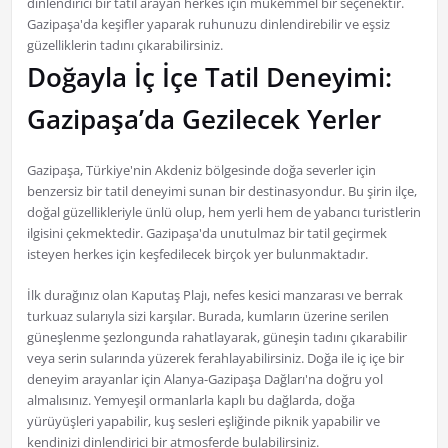
dinlendirici bir tatil arayan herkes için mükemmel bir seçenektir.
Gazipaşa'da keşifler yaparak ruhunuzu dinlendirebilir ve eşsiz
güzelliklerin tadını çıkarabilirsiniz.
Doğayla İç İçe Tatil Deneyimi:
Gazipaşa’da Gezilecek Yerler
Gazipaşa, Türkiye'nin Akdeniz bölgesinde doğa severler için
benzersiz bir tatil deneyimi sunan bir destinasyondur. Bu şirin ilçe,
doğal güzellikleriyle ünlü olup, hem yerli hem de yabancı turistlerin
ilgisini çekmektedir. Gazipaşa'da unutulmaz bir tatil geçirmek
isteyen herkes için keşfedilecek birçok yer bulunmaktadır.
İlk durağınız olan Kaputaş Plajı, nefes kesici manzarası ve berrak
turkuaz sularıyla sizi karşılar. Burada, kumların üzerine serilen
güneşlenme şezlongunda rahatlayarak, güneşin tadını çıkarabilir
veya serin sularında yüzerek ferahlayabilirsiniz. Doğa ile iç içe bir
deneyim arayanlar için Alanya-Gazipaşa Dağları'na doğru yol
almalısınız. Yemyeşil ormanlarla kaplı bu dağlarda, doğa
yürüyüşleri yapabilir, kuş sesleri eşliğinde piknik yapabilir ve
kendinizi dinlendirici bir atmosferde bulabilirsiniz.