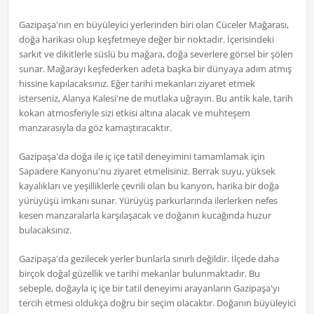
Gazipaşa'nın en büyüleyici yerlerinden biri olan Cüceler Mağarası,
doğa harikası olup keşfetmeye değer bir noktadır. İçerisindeki
sarkıt ve dikitlerle süslü bu mağara, doğa severlere görsel bir şölen
sunar. Mağarayı keşfederken adeta başka bir dünyaya adım atmış
hissine kapılacaksınız. Eğer tarihi mekanları ziyaret etmek
isterseniz, Alanya Kalesi'ne de mutlaka uğrayın. Bu antik kale, tarih
kokan atmosferiyle sizi etkisi altına alacak ve muhteşem
manzarasıyla da göz kamaştıracaktır.
Gazipaşa'da doğa ile iç içe tatil deneyimini tamamlamak için
Sapadere Kanyonu'nu ziyaret etmelisiniz. Berrak suyu, yüksek
kayalıkları ve yeşilliklerle çevrili olan bu kanyon, harika bir doğa
yürüyüşü imkanı sunar. Yürüyüş parkurlarında ilerlerken nefes
kesen manzaralarla karşılaşacak ve doğanın kucağında huzur
bulacaksınız.
Gazipaşa'da gezilecek yerler bunlarla sınırlı değildir. İlçede daha
birçok doğal güzellik ve tarihi mekanlar bulunmaktadır. Bu
sebeple, doğayla iç içe bir tatil deneyimi arayanların Gazipaşa'yı
tercih etmesi oldukça doğru bir seçim olacaktır. Doğanın büyüleyici