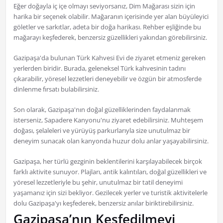
Eğer doğayla iç içe olmayı seviyorsanız, Dim Mağarası sizin için
harika bir seçenek olabilir. Mağaranın içerisinde yer alan büyüleyici
göletler ve sarkıtlar, adeta bir doğa harikası. Rehber eşliğinde bu
mağarayı keşfederek, benzersiz güzellikleri yakından görebilirsiniz.
Gazipaşa'da bulunan Türk Kahvesi Evi de ziyaret etmeniz gereken
yerlerden biridir. Burada, geleneksel Türk kahvesinin tadını
çıkarabilir, yöresel lezzetleri deneyebilir ve özgün bir atmosferde
dinlenme fırsatı bulabilirsiniz.
Son olarak, Gazipaşa'nın doğal güzelliklerinden faydalanmak
isterseniz, Sapadere Kanyonu'nu ziyaret edebilirsiniz. Muhteşem
doğası, şelaleleri ve yürüyüş parkurlarıyla size unutulmaz bir
deneyim sunacak olan kanyonda huzur dolu anlar yaşayabilirsiniz.
Gazipaşa, her türlü gezginin beklentilerini karşılayabilecek birçok
farklı aktivite sunuyor. Plajları, antik kalıntıları, doğal güzellikleri ve
yöresel lezzetleriyle bu şehir, unutulmaz bir tatil deneyimi
yaşamanız için sizi bekliyor. Gezilecek yerler ve turistik aktivitelerle
dolu Gazipaşa'yı keşfederek, benzersiz anılar biriktirebilirsiniz.
Gazipaşa’nın Keşfedilmeyi