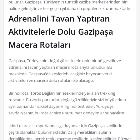
bulurlar. Gazipaşa, Türkiye'nin turistik cazibe merkezlerinden biri
haline gelmiştir ve her geçen yıl daha da popülerlik kazanmaktadır.
Adrenalini Tavan Yaptıran
Aktivitelerle Dolu Gazipaşa
Macera Rotaları
Gazipaşa, Türkiye'nin doğal güzelliklerle dolu bir bölgesidir ve
adrenalini tavan yaptıran macera rotalarıyla ünlüdür. Bu
makalede, Gazipaşa'da keşfedebileceğiniz heyecan verici
aktiviteleri ve macera dolu rotaları ele alacağız.
Birinci rota, Toros Dağları'nın eteklerinde yer alan trekking
rotasıdır. Bu zorlu parkurlar, doğal güzellikleriyle sizi büyülerken
aynı zamanda fiziksel dayanıklılığınızı test eder. Yürüyüşe
sevdalıysanız, bu rotalar size unutulmaz deneyimler sunacaktır.
İkinci olarak, su sporlarına ilgi duyanlar için Gazipaşa sahilinde
çeşitli olanaklar bulunmaktadır. Dalış meraklıları, suların
derinliklerine inerek renkli mercan resiflerini keşfedebilirler. Rüzgar