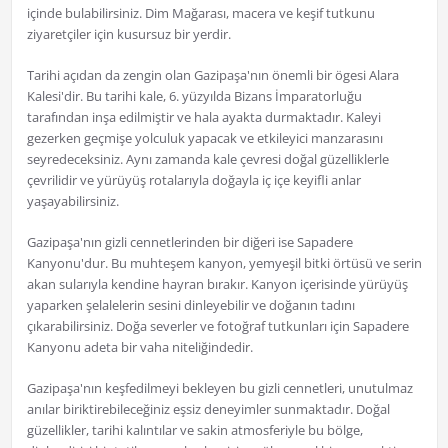
içinde bulabilirsiniz. Dim Mağarası, macera ve keşif tutkunu
ziyaretçiler için kusursuz bir yerdir.
Tarihi açıdan da zengin olan Gazipaşa'nın önemli bir ögesi Alara
Kalesi'dir. Bu tarihi kale, 6. yüzyılda Bizans İmparatorluğu
tarafından inşa edilmiştir ve hala ayakta durmaktadır. Kaleyi
gezerken geçmişe yolculuk yapacak ve etkileyici manzarasını
seyredeceksiniz. Aynı zamanda kale çevresi doğal güzelliklerle
çevrilidir ve yürüyüş rotalarıyla doğayla iç içe keyifli anlar
yaşayabilirsiniz.
Gazipaşa'nın gizli cennetlerinden bir diğeri ise Sapadere
Kanyonu'dur. Bu muhteşem kanyon, yemyeşil bitki örtüsü ve serin
akan sularıyla kendine hayran bırakır. Kanyon içerisinde yürüyüş
yaparken şelalelerin sesini dinleyebilir ve doğanın tadını
çıkarabilirsiniz. Doğa severler ve fotoğraf tutkunları için Sapadere
Kanyonu adeta bir vaha niteliğindedir.
Gazipaşa'nın keşfedilmeyi bekleyen bu gizli cennetleri, unutulmaz
anılar biriktirebileceğiniz eşsiz deneyimler sunmaktadır. Doğal
güzellikler, tarihi kalıntılar ve sakin atmosferiyle bu bölge,