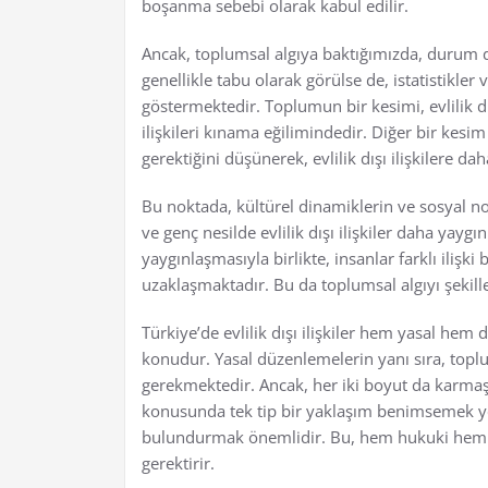
boşanma sebebi olarak kabul edilir.
Ancak, toplumsal algıya baktığımızda, durum d
genellikle tabu olarak görülse de, istatistikle
göstermektedir. Toplumun bir kesimi, evlilik dı
ilişkileri kınama eğilimindedir. Diğer bir kes
gerektiğini düşünerek, evlilik dışı ilişkilere da
Bu noktada, kültürel dinamiklerin ve sosyal no
ve genç nesilde evlilik dışı ilişkiler daha yayg
yaygınlaşmasıyla birlikte, insanlar farklı iliş
uzaklaşmaktadır. Bu da toplumsal algıyı şekill
Türkiye’de evlilik dışı ilişkiler hem yasal he
konudur. Yasal düzenlemelerin yanı sıra, to
gerekmektedir. Ancak, her iki boyut da karmaşık 
konusunda tek tip bir yaklaşım benimsemek yer
bulundurmak önemlidir. Bu, hem hukuki hem de
gerektirir.