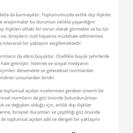
aha da karmaşıktır. Toplumumuzda evlilik dışı ilişkiler
r ve araştırmalar bu durumun sıklıkla yaşandığını
şı ilişkileri ahlaki bir sorun olarak görmekte ve bu tür
im ise, bireylerin özel hayatına müdahale edilmemesi
ha toleranslı bir yaklaşım sergilemektedir.
rmların da etkisi büyüktür. Özellikle büyük şehirlerde
ın hale gelmiştir. İnternet ve sosyal medyanın
ki biçimleri denemekte ve geleneksel normlardan
endiren unsurlardan biridir.
m de toplumsal açıdan incelenmesi gereken önemli bir
plumsal normların da göz önünde bulundurulması
ve değişken olduğu için, evlilik dışı ilişkiler
ine, bireysel durumları ve çeşitliliği göz önünde
 toplumsal açıdan adil ve dengeli bir yaklaşımı