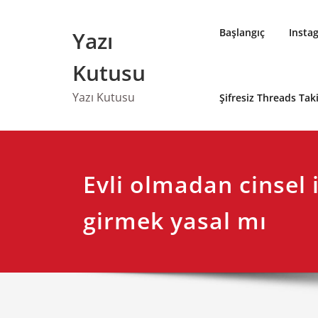
Skip
to
Başlangıç
Insta
Yazı
content
Kutusu
Yazı Kutusu
Şifresiz Threads Ta
Evli olmadan cinsel i
girmek yasal mı