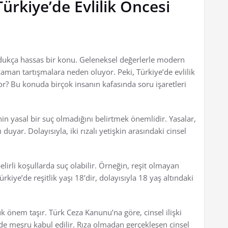
ürkiye’de Evlilik Öncesi
 oldukça hassas bir konu. Geleneksel değerlerle modern
man tartışmalara neden oluyor. Peki, Türkiye’de evlilik
or? Bu konuda birçok insanın kafasında soru işaretleri
kinin yasal bir suç olmadığını belirtmek önemlidir. Yasalar,
uyar. Dolayısıyla, iki rızalı yetişkin arasındaki cinsel
elirli koşullarda suç olabilir. Örneğin, reşit olmayan
Türkiye’de reşitlik yaşı 18’dir, dolayısıyla 18 yaş altındaki
ük önem taşır. Türk Ceza Kanunu’na göre, cinsel ilişki
inde meşru kabul edilir. Rıza olmadan gerçekleşen cinsel