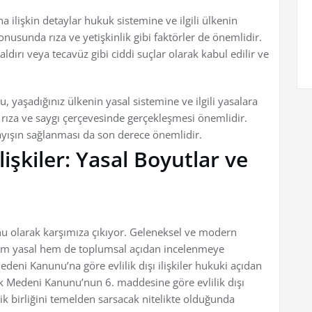
ına ilişkin detaylar hukuk sistemine ve ilgili ülkenin
konusunda rıza ve yetişkinlik gibi faktörler de önemlidir.
aldırı veya tecavüz gibi ciddi suçlar olarak kabul edilir ve
mu, yaşadığınız ülkenin yasal sistemine ve ilgili yasalara
n rıza ve saygı çerçevesinde gerçekleşmesi önemlidir.
layışın sağlanması da son derece önemlidir.
İlişkiler: Yasal Boyutlar ve
 konu olarak karşımıza çıkıyor. Geleneksel ve modern
 hem yasal hem de toplumsal açıdan incelenmeye
deni Kanunu’na göre evlilik dışı ilişkiler hukuki açıdan
ürk Medeni Kanunu’nun 6. maddesine göre evlilik dışı
ilik birliğini temelden sarsacak nitelikte olduğunda