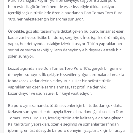
Puro 10's, sigara keyfini yeni bir seviyeye taşıyor. Bu özel puro,
hem estetik görünümü hem de eşsiz lezzetiyle dikkat çekiyor.
İçerdiği seçkin tütünlerle özenle hazırlanan Don Tomas Toro Puro
10's, her nefeste zengin bir aroma sunuyor.
Öncelikle, göz alıcı tasarımıyla dikkat çeken bu puro, bir sanat eseri
kadar zarif ve sofistike bir duruş sergiliyor. İnce işçilikle örülmüş dış
yapısı, her detayında ustalığın izlerini taşıyor. Tütün yapraklarının
seçimi ve sarma tekniği, yılların deneyimiyle birleşerek estetik bir
şölen sunuyor.
Lezzet açısından ise Don Tomas Toro Puro 10's, gerçek bir gurme
deneyimi sunuyor. İlk çekişte hissedilen yoğun aromalar, damakta
iz bırakacak kadar derin ve doyurucu. Her bir nefeste tütün
yapraklarının özenle sarmalanması, tat profiline derinlik
kazandırıyor ve uzun süreli bir keyif vaat ediyor.
Bu puro aynı zamanda, tütün sevenler için bir tutkudan çok daha
fazlasını sunuyor. Her detayıyla özenle hazırlandığı hissedilen Don
Tomas Toro Puro 10's, içerdiği tütünlerin kalitesiyle de öne çıkıyor.
Kaliteli tütün yaprakları, özenle seçilmiş ve uzmanlar tarafından
işlenmiş, en üst düzeyde bir puro deneyimi yaşatmak için bir araya