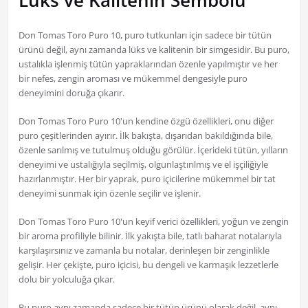
Lüks ve Kalitenin Sembolü
Don Tomas Toro Puro 10, puro tutkunları için sadece bir tütün
ürünü değil, aynı zamanda lüks ve kalitenin bir simgesidir. Bu puro,
ustalıkla işlenmiş tütün yapraklarından özenle yapılmıştır ve her
bir nefes, zengin aroması ve mükemmel dengesiyle puro
deneyimini doruğa çıkarır.
Don Tomas Toro Puro 10'un kendine özgü özellikleri, onu diğer
puro çeşitlerinden ayırır. İlk bakışta, dışarıdan bakıldığında bile,
özenle sarılmış ve tutulmuş olduğu görülür. İçerideki tütün, yılların
deneyimi ve ustalığıyla seçilmiş, olgunlaştırılmış ve el işçiliğiyle
hazırlanmıştır. Her bir yaprak, puro içicilerine mükemmel bir tat
deneyimi sunmak için özenle seçilir ve işlenir.
Don Tomas Toro Puro 10'un keyif verici özellikleri, yoğun ve zengin
bir aroma profiliyle bilinir. İlk yakışta bile, tatlı baharat notalarıyla
karşılaşırsınız ve zamanla bu notalar, derinleşen bir zenginlikle
gelişir. Her çekişte, puro içicisi, bu dengeli ve karmaşık lezzetlerle
dolu bir yolculuğa çıkar.
Bu puro aynı zamanda sadece bir tütün ürünü olarak değil, aynı