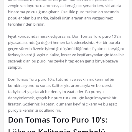
zengin ve doyurucu aromasıyla damağınızı şımartırken, sizi adeta
bir aroma yolculuğuna çıkarır. Özellikle puro tutkunları arasında
popüler olan bu marka, kaliteli ürün arayanların vazgeçilmez
tercihlerinden biridir.
Fiyat konusunda merak ediyorsanız, Don Tomas Toro puro 10's'in
piyasada sunduğu değeri hemen fark edeceksiniz. Her bir purola
geçen sürecin özenle işlendiği düşünüldüğünde, fiyatının karşılığını
fazlasıyla verdiği açıktır. Kalite, lezzet ve keyif arayanlar için ideal bir
seçenek olan bu puro, her zevke hitap eden geniş bir yelpazeye
sahiptir.
Don Tomas Toro puro 10's, tütünün ve zevkin mükemmel bir
kombinasyonunu sunar. Kalitesiyle, aromasıyla ve benzersiz
tadıyla sizi şaşırtacak bir deneyim vaat eder. Bu puroyu
deneyimlemek, gerçek bir puro tutkunu için kaçırılmayacak bir
fırsattır. Gözlerinizi kapatın, dumanın keyfini çıkarın ve bu eşsiz
puroyla kendinizi ödüllendirin.
Don Tomas Toro Puro 10’s: