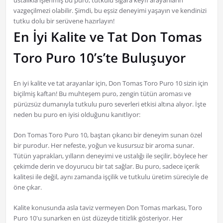
ustalıkla işlenmiş bu puro, tutkulu sigara keyfi arayanların
vazgeçilmezi olabilir. Şimdi, bu eşsiz deneyimi yaşayın ve kendinizi
tutku dolu bir serüvene hazırlayın!
En İyi Kalite ve Tat Don Tomas
Toro Puro 10’s’te Buluşuyor
En iyi kalite ve tat arayanlar için, Don Tomas Toro Puro 10 sizin için
biçilmiş kaftan! Bu muhteşem puro, zengin tütün aroması ve
pürüzsüz dumanıyla tutkulu puro severleri etkisi altına alıyor. İşte
neden bu puro en iyisi olduğunu kanıtlıyor:
Don Tomas Toro Puro 10, baştan çıkarıcı bir deneyim sunan özel
bir purodur. Her nefeste, yoğun ve kusursuz bir aroma sunar.
Tütün yaprakları, yılların deneyimi ve ustalığı ile seçilir, böylece her
çekimde derin ve doyurucu bir tat sağlar. Bu puro, sadece içerik
kalitesi ile değil, aynı zamanda işçilik ve tutkulu üretim süreciyle de
öne çıkar.
Kalite konusunda asla taviz vermeyen Don Tomas markası, Toro
Puro 10'u sunarken en üst düzeyde titizlik gösteriyor. Her