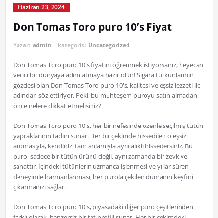
Haziran 23, 2024
Don Tomas Toro puro 10’s Fiyat
Yazar:
admin
kategorisi
Uncategorized
Don Tomas Toro puro 10's fiyatını öğrenmek istiyorsanız, heyecan
verici bir dünyaya adım atmaya hazır olun! Sigara tutkunlarının
gözdesi olan Don Tomas Toro puro 10's, kalitesi ve eşsiz lezzeti ile
adından söz ettiriyor. Peki, bu muhteşem puroyu satın almadan
önce nelere dikkat etmelisiniz?
Don Tomas Toro puro 10's, her bir nefesinde özenle seçilmiş tütün
yapraklarının tadını sunar. Her bir çekimde hissedilen o eşsiz
aromasıyla, kendinizi tam anlamıyla ayrıcalıklı hissedersiniz. Bu
puro, sadece bir tütün ürünü değil, aynı zamanda bir zevk ve
sanattır. İçindeki tütünlerin uzmanca işlenmesi ve yıllar süren
deneyimle harmanlanması, her purola çekilen dumanın keyfini
çıkarmanızı sağlar.
Don Tomas Toro puro 10's, piyasadaki diğer puro çeşitlerinden
farklı olarak, benzersiz bir tat profili sunar. Her bir çekimdeki