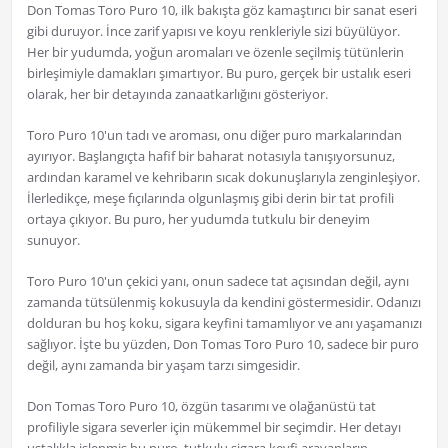
Don Tomas Toro Puro 10, ilk bakışta göz kamaştırıcı bir sanat eseri
gibi duruyor. İnce zarif yapısı ve koyu renkleriyle sizi büyülüyor.
Her bir yudumda, yoğun aromaları ve özenle seçilmiş tütünlerin
birleşimiyle damakları şımartıyor. Bu puro, gerçek bir ustalık eseri
olarak, her bir detayında zanaatkarlığını gösteriyor.
Toro Puro 10'un tadı ve aroması, onu diğer puro markalarından
ayırıyor. Başlangıçta hafif bir baharat notasıyla tanışıyorsunuz,
ardından karamel ve kehribarın sıcak dokunuşlarıyla zenginleşiyor.
İlerledikçe, meşe fıçılarında olgunlaşmış gibi derin bir tat profili
ortaya çıkıyor. Bu puro, her yudumda tutkulu bir deneyim
sunuyor.
Toro Puro 10'un çekici yanı, onun sadece tat açısından değil, aynı
zamanda tütsülenmiş kokusuyla da kendini göstermesidir. Odanızı
dolduran bu hoş koku, sigara keyfini tamamlıyor ve anı yaşamanızı
sağlıyor. İşte bu yüzden, Don Tomas Toro Puro 10, sadece bir puro
değil, aynı zamanda bir yaşam tarzı simgesidir.
Don Tomas Toro Puro 10, özgün tasarımı ve olağanüstü tat
profiliyle sigara severler için mükemmel bir seçimdir. Her detayı