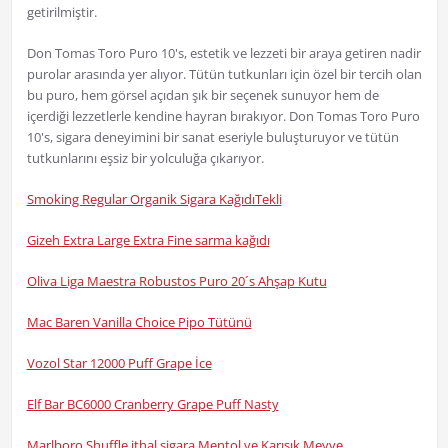
getirilmiştir.
Don Tomas Toro Puro 10's, estetik ve lezzeti bir araya getiren nadir
purolar arasında yer alıyor. Tütün tutkunları için özel bir tercih olan
bu puro, hem görsel açıdan şık bir seçenek sunuyor hem de
içerdiği lezzetlerle kendine hayran bırakıyor. Don Tomas Toro Puro
10's, sigara deneyimini bir sanat eseriyle buluşturuyor ve tütün
tutkunlarını eşsiz bir yolculuğa çıkarıyor.
Smoking Regular Organik Sigara KağıdıTekli
Gizeh Extra Large Extra Fine sarma kağıdı
Oliva Liga Maestra Robustos Puro 20´s Ahşap Kutu
Mac Baren Vanilla Choice Pipo Tütünü
Vozol Star 12000 Puff Grape İce
Elf Bar BC6000 Cranberry Grape Puff Nasty
Marlboro Shuffle ithal sigara Mentol ve Karışık Meyve