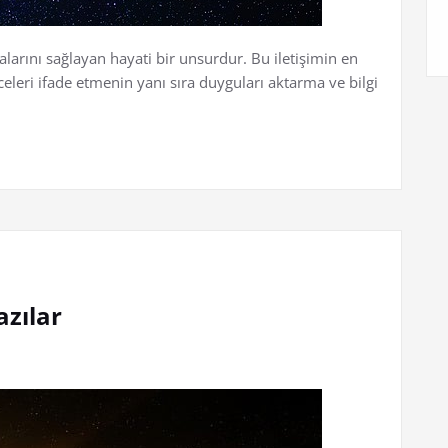
malarını sağlayan hayati bir unsurdur. Bu iletişimin en
nceleri ifade etmenin yanı sıra duyguları aktarma ve bilgi
azılar