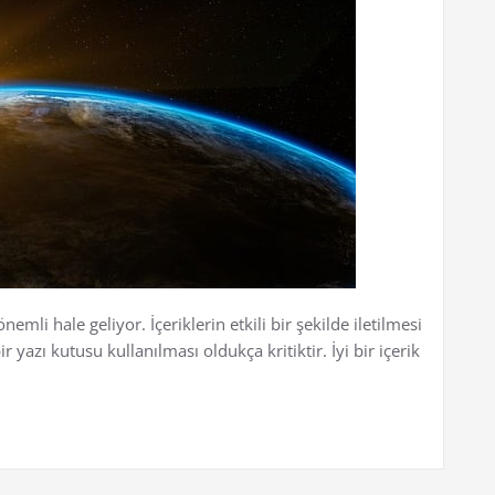
nemli hale geliyor. İçeriklerin etkili bir şekilde iletilmesi
 yazı kutusu kullanılması oldukça kritiktir. İyi bir içerik