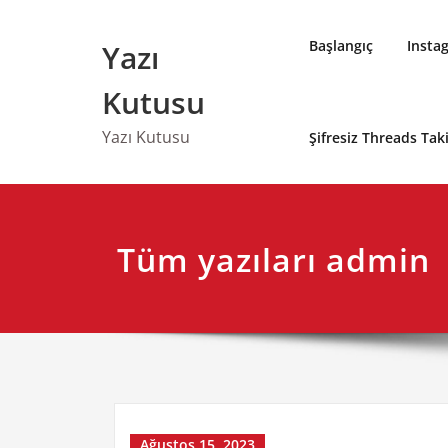
Skip
to
Başlangıç
Insta
Yazı
content
Kutusu
Yazı Kutusu
Şifresiz Threads Ta
Tüm yazıları admin
Ağustos 15, 2023