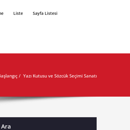
me
Liste
Sayfa Listesi
Başlangıç
Yazı Kutusu ve Sözcük Seçimi Sanatı
Ara