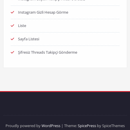
Instagram Gizli Hesap Görme
Liste
Sayfa Listesi
Şifresiz Threads Takipçi Gönderme
Proudly powered by
WordPress
| Theme:
SpicePress
by SpiceThemes