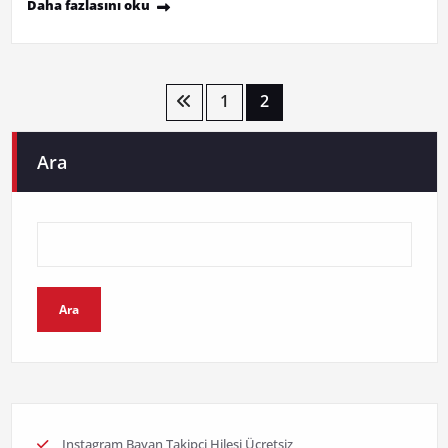
Daha fazlasını oku
Yazı
1
2
sayfalaması
Ara
Ara
Instagram Bayan Takipçi Hilesi Ücretsiz