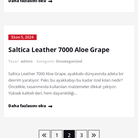
Daha fazlasını oku
Ekim 5, 2024
Saltica Leather 7000 Aloe Grape
Yazar:
admin
kategorisi
Uncategorized
Saltica Leather 7000 Aloe Grape, ayakkabı dünyasında adeta bir
devrim yaratıyor. Peki, bu ayakkabıyı bu kadar özel kılan nedir?
Öncelikle, tasarımında kullanılan malzemeler dikkat çekiyor.
Yüksek kaliteli deri, hem dayanıklılığı…
Daha fazlasını oku
Yazı
1
2
3