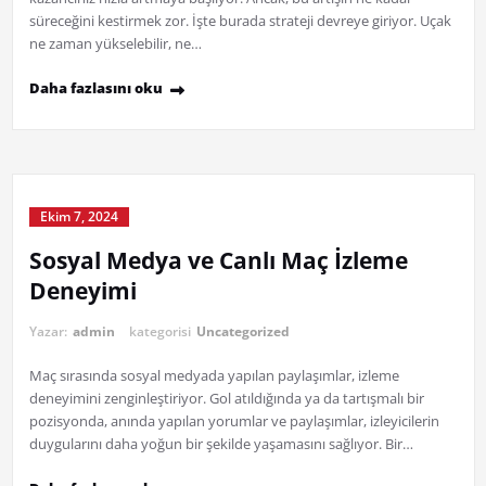
süreceğini kestirmek zor. İşte burada strateji devreye giriyor. Uçak
ne zaman yükselebilir, ne…
Daha fazlasını oku
Ekim 7, 2024
Sosyal Medya ve Canlı Maç İzleme
Deneyimi
Yazar:
admin
kategorisi
Uncategorized
Maç sırasında sosyal medyada yapılan paylaşımlar, izleme
deneyimini zenginleştiriyor. Gol atıldığında ya da tartışmalı bir
pozisyonda, anında yapılan yorumlar ve paylaşımlar, izleyicilerin
duygularını daha yoğun bir şekilde yaşamasını sağlıyor. Bir…